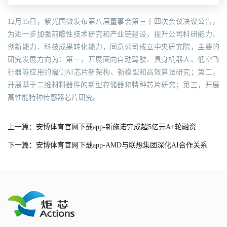
12月15日，紫光国微发布第八届董事会第三十四次会议决议公告，
为进一步加强前瞻性技术研究和产业链建设，提升公司科研能力、
创新能力、科技成果转化能力，同意公司成立中央研究院，主要的
研究发展方向为：第一，开展面向自动驾驶、具身机器人、低空飞
行器等应用的端侧AI芯片新架构、新模型和高效算法研究；第二，
开展基于二维材料器件的新型存储器和特种芯片研究；第三，开展
高性能特种传感器芯片研究。
上一篇：安博体育官网下载app-新施诺完成超5亿元A+轮融资
下一篇：安博体育官网下载app-AMD与联想集团深化AI合作关系