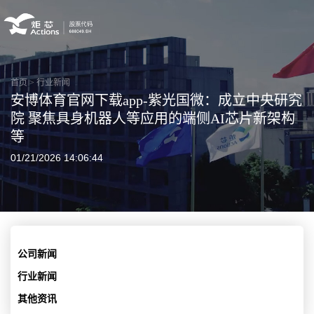
首页
>
行业新闻
安博体育官网下载app-紫光国微：成立中央研究
院 聚焦具身机器人等应用的端侧AI芯片新架构
等
01/21/2026 14:06:44
公司新闻
行业新闻
其他资讯