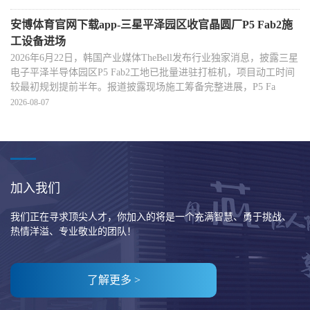
安博体育官网下载app-三星平泽园区收官晶圆厂P5 Fab2施
工设备进场
2026年6月22日，韩国产业媒体TheBell发布行业独家消息，披露三星
电子平泽半导体园区P5 Fab2工地已批量进驻打桩机，项目动工时间
较最初规划提前半年。报道披露现场施工筹备完整进展，P5 Fa
2026-08-07
加入我们
我们正在寻求顶尖人才，你加入的将是一个充满智慧、勇于挑战、
热情洋溢、专业敬业的团队！
了解更多 >