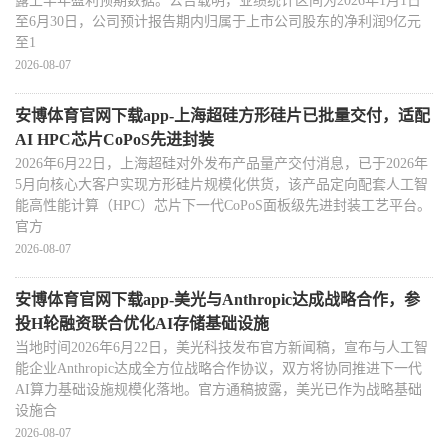
露上半年盈利预期数据。公告载明，业绩统计区间为2026年1月1日
至6月30日，公司预计报告期内归属于上市公司股东的净利润9亿元
至1
2026-08-07
安博体育官网下载app-上海超硅方形硅片已批量交付，适配
AI HPC芯片CoPoS先进封装
2026年6月22日，上海超硅对外发布产品量产交付消息，已于2026年
5月向核心大客户实现方形硅片规模化供货，该产品定向配套人工智
能高性能计算（HPC）芯片下一代CoPoS面板级先进封装工艺平台。
官方
2026-08-07
安博体育官网下载app-美光与Anthropic达成战略合作，参
投H轮融资联合优化AI存储基础设施
当地时间2026年6月22日，美光科技发布官方新闻稿，宣布与人工智
能企业Anthropic达成全方位战略合作协议，双方将协同推进下一代
AI算力基础设施规模化落地。官方通稿披露，美光已作为战略基础
设施合
2026-08-07