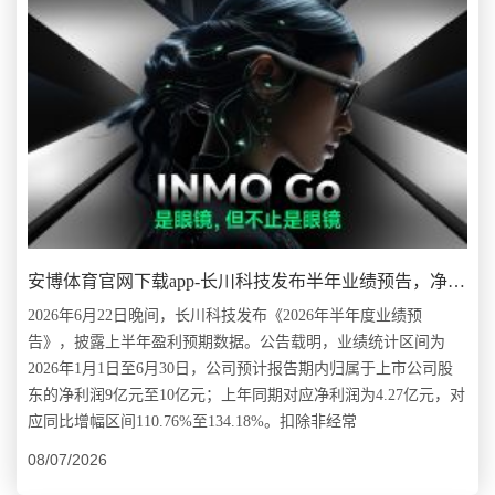
安博体育官网下载app-长川科技发布半年业绩预告，净利区间9亿至10亿元同比翻倍增长
2026年6月22日晚间，长川科技发布《2026年半年度业绩预
告》，披露上半年盈利预期数据。公告载明，业绩统计区间为
2026年1月1日至6月30日，公司预计报告期内归属于上市公司股
东的净利润9亿元至10亿元；上年同期对应净利润为4.27亿元，对
应同比增幅区间110.76%至134.18%。扣除非经常
08/07/2026