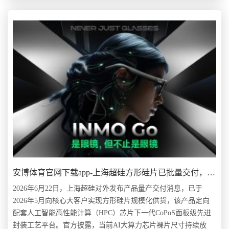
安博体育官网下载app-上海超硅方形硅片已批量交付，适配AI HPC芯片CoPoS先进封装
2026年6月22日，上海超硅对外发布产品量产交付消息，已于
2026年5月向核心大客户实现方形硅片规模化供货，该产品定向
配套人工智能高性能计算（HPC）芯片下一代CoPoS面板级先进
封装工艺平台。官方披露，当前AI大算力芯片裸片尺寸持续放