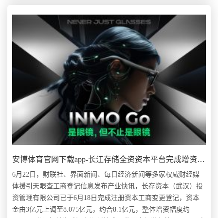
安博体育官网下载app-长江存储全资资本平台完成增资，长存资本注册资本提升至8.1亿元
6月22日，财联社、界面新闻、每日经济新闻等多家权威财经媒
体援引天眼查工商登记信息发布产业快讯，长存资本（武汉）投
资管理有限公司已于6月18日完成注册资本工商变更登记，资本
金由3亿元上调至8.075亿元，约合8.1亿元，整体增资幅度约