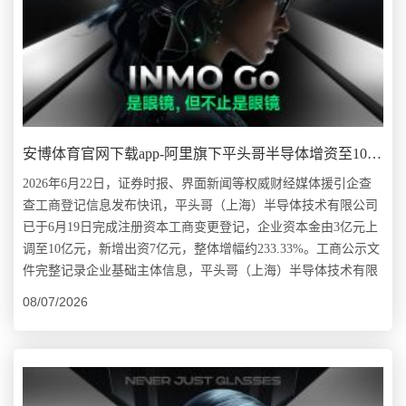
安博体育官网下载app-阿里旗下平头哥半导体增资至10亿元
2026年6月22日，证券时报、界面新闻等权威财经媒体援引企查
查工商登记信息发布快讯，平头哥（上海）半导体技术有限公司
已于6月19日完成注册资本工商变更登记，企业资本金由3亿元上
调至10亿元，新增出资7亿元，整体增幅约233.33%。工商公示文
件完整记录企业基础主体信息，平头哥（上海）半导体技术有限
08/07/2026