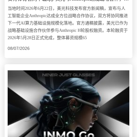
当地时间2026年6月22日，美光科技发布官方新闻稿，宣布与人
工智能企业Anthropic达成全方位战略合作协议，双方将协同推进
下一代AI算力基础设施规模化落地。官方通稿披露，美光已作为
战略基础设施合作伙伴参与Anthropic H轮股权融资。本轮融资于
2026年5月28日正式完成，整体募资规模65
08/07/2026