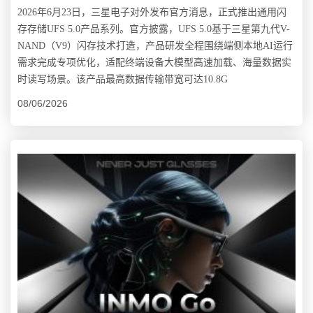
2026年6月23日，三星电子对外发布官方消息，正式推出通用闪
存存储UFS 5.0产品系列。官方披露，UFS 5.0基于三星第九代V-
NAND（V9）闪存技术打造，产品研发全程围绕端侧本地AI运行
需求完成专项优化，适配终端设备大模型高速加载、海量数据实
时读写场景。该产品最高数据传输带宽可达10.8G
08/06/2026