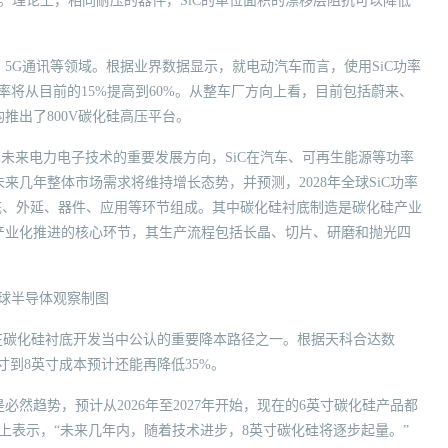
。理论上，相同耐压的器件，SiC的单位面积的漂移层阻抗可以降低
5G通讯等领域。根据业界数据显示，就电动汽车而言，使用SiC功率
用率将从目前的15%提高到60%。从整车厂方向上看，目前包括蔚来、
推出了800V碳化硅高压平台。
，作为未来电力电子技术的重要发展方向，SiC在汽车、可再生能源等功率
几年整体市场需求将维持增长态势，并预测，2028年全球SiC功率
衬底、外延、器件、应用等环节组成。其中碳化硅衬底制造是碳化硅产业
产业化推进的核心环节，其生产流程包括长晶、切片、研磨和抛光四
球半导体观察制图
在碳化硅衬底开发当中公认的重要降本路径之一。根据天科合达数
寸到8英寸成本预计还能再降低35%。
然趋势，预计从2026年至2027年开始，现在的6英寸碳化硅产品都
会上表示，“未来几年内，随着技术进步，8英寸碳化硅将逐步起量。”