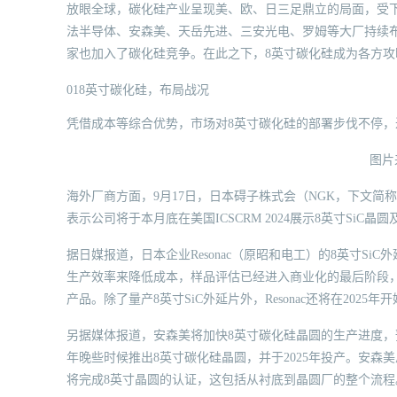
放眼全球，碳化硅产业呈现美、欧、日三足鼎立的局面，受
法半导体、安森美、天岳先进、三安光电、罗姆等大厂持续
家也加入了碳化硅竞争。在此之下，8英寸碳化硅成为各方攻
018英寸碳化硅，布局战况
凭借成本等综合优势，市场对8英寸碳化硅的部署步伐不停
图片
海外厂商方面，9月17日，日本碍子株式会（NGK，下文简
表示公司将于本月底在美国ICSCRM 2024展示8英寸SiC晶
据日媒报道，日本企业Resonac（原昭和电工）的8英寸S
生产效率来降低成本，样品评估已经进入商业化的最后阶段，预
产品。除了量产8英寸SiC外延片外，Resonac还将在2025
另据媒体报道，安森美将加快8英寸碳化硅晶圆的生产进度，
年晚些时候推出8英寸碳化硅晶圆，并于2025年投产。安森美总裁兼
将完成8英寸晶圆的认证，这包括从衬底到晶圆厂的整个流程