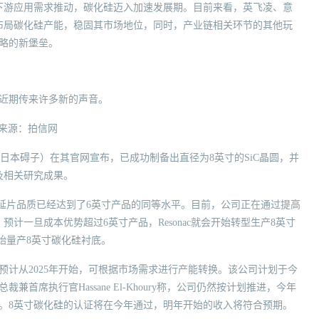
下游应用需求推动，碳化硅迈入加速发展期。目前来看，英飞凌、意
布局碳化硅产能，稳固其市场地位，同时，产业链相关环节的其他玩
略的新堡垒。
，近期传来许多新的声音。
来源：拍信网
称日本碍子）在其官网宣布，已成功制备出直径为8英寸的SiC晶圆，并
圆及相关研究成果。
iC外延片品质已经达到了6英寸产品的同等水平。目前，公司正在通过提高
计一旦成本优势超过6英寸产品，Resonac就会开始转型生产8英寸
年开始量产8英寸碳化硅衬底。
预计从2025年开始，可根据市场需求进行产能转换。该公司计划于今
首席执行官Hassane El-Khoury称，公司仍然按计划推进，今年
。8英寸碳化硅的认证将在今年通过，明年开始的收入将符合预期。