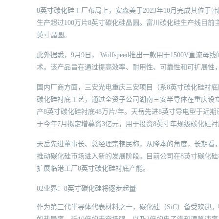
8英寸碳化硅工厂布局上，安森美于2023年10月完成其位
生产超过100万片8英寸碳化硅晶圆。富川碳化硅生产线目前
英寸晶圆。
此外据悉，9月9日， Wolfspeed推出一款用于1500V直
术。该产品旨在通过提高效率、耐用性、可靠性和可扩展性
国内厂商方面，三安光电重庆三安项目（系8英寸碳化硅衬
碳化硅衬底工艺，通过全资子公司湖南三安半导体在重庆设立
产8英寸碳化硅衬底48万片/年。天岳先进8英寸导电型于
于今年7月拟定增募资3亿元，用于投资8英寸车规级碳化硅
天岳先进董事长、总经理宗艳民称，从降本的角度，长期看
推动碳化硅市场进入新的发展阶段。目前公司在8英寸碳化
扩展临港工厂8英寸碳化硅衬底产能。
02业界：8英寸碳化硅将逐步起量
作为第三代半导体代表材料之一，碳化硅（SiC）备受欢迎。特