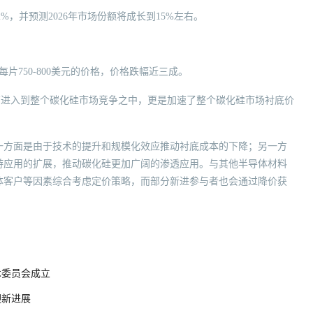
2%，并预测2026年市场份额将成长到15%左右。
750-800美元的价格，价格跌幅近三成。
国厂商进入到整个碳化硅市场竞争之中，更是加速了整个碳化硅市场衬底价
一方面是由于技术的提升和规模化效应推动衬底成本的下降；另一方
游应用的扩展，推动碳化硅更加广阔的渗透应用。与其他半导体材料
体客户等因素综合考虑定价策略，而部分新进参与者也会通过降价获
术委员会成立
迎新进展