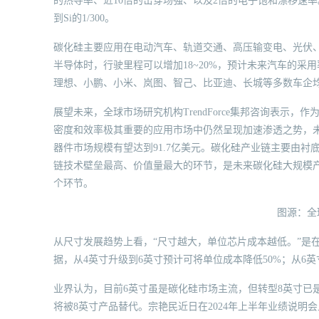
的热导率、近10倍的击穿场强、以及2倍的电子饱和漂移速率
到Si的1/300。
碳化硅主要应用在电动汽车、轨道交通、高压输变电、光伏、
半导体时，行驶里程可以增加18~20%，预计未来汽车的采
理想、小鹏、小米、岚图、智己、比亚迪、长城等多数车企均
展望未来，全球市场研究机构TrendForce集邦咨询表示
密度和效率极其重要的应用市场中仍然呈现加速渗透之势，未来
器件市场规模有望达到91.7亿美元。碳化硅产业链主要由
链技术壁垒最高、价值量最大的环节，是未来碳化硅大规模
个环节。
图源：全
从尺寸发展趋势上看，“尺寸越大，单位芯片成本越低。”是
据，从4英寸升级到6英寸预计可将单位成本降低50%；从6英
业界认为，目前6英寸虽是碳化硅市场主流，但转型8英寸已是必
将被8英寸产品替代。宗艳民近日在2024年上半年业绩说明