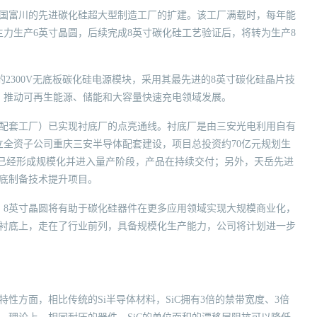
于韩国富川的先进碳化硅超大型制造工厂的扩建。该工厂满载时，每年能
主力生产6英寸晶圆，后续完成8英寸碳化硅工艺验证后，将转为生产8
流母线的2300V无底板碳化硅电源模块，采用其最先进的8英寸碳化硅晶片技
，推动可再生能源、储能和大容量快速充电领域发展。
底配套工厂）已实现衬底厂的点亮通线。衬底厂是由三安光电利用自有
全资子公司重庆三安半导体配套建设，项目总投资约70亿元规划生
近期已经形成规模化并进入量产阶段，产品在持续交付；另外，天岳先进
衬底制备技术提升项目。
，8英寸晶圆将有助于碳化硅器件在更多应用领域实现大规模商业化，
硅衬底上，走在了行业前列，具备规模化生产能力，公司将计划进一步
性方面，相比传统的Si半导体材料，SiC拥有3倍的禁带宽度、3倍