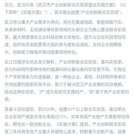
近日，武汉印发《武汉市产业创新联合实验室建设实施方案》（以
下简称“《实施方案》”），首次提出组建“产业创新联合实验室”。
武汉将以重大产业需求为导向，依托在集成电路、智能网联汽车、
未来新材料、无线通信等优势领域的头部企业为核心建设联合实验
室，最大限度强化企业科技创新主体地位，提升企业在科技项目形
成、组织和资金配置等方面的参与度和话语权，支持企业规模做
大、创新能力做强并推动成果就地转化。
长江日报评论对此发文解析，产业创新联合实验室，虽叫实验室，
但与科研院所那种传统的摆满科研仪器设备的实验室不同，它相当
于产学研用各方的连接器，是一种由企业、高校、科研院所等单位
共同组建的新型研发平台，致力于解决武汉产业发展的实际难题。
经由这种实验室，“产”成为有研究支撑的产，“研”属于有产业前景的
研。
其奋斗目标提到，到2026年，组建10个以上联合实验室，推动牵头
企业实现产值复合增长率超过15%，对本领域产业链产生乘数带动效
应，孵化出一批创新企业。《实施方案》提到，产业创新联合实验
室三年内将攻克产业重大关键核心技术、研制重大创新产品，成果