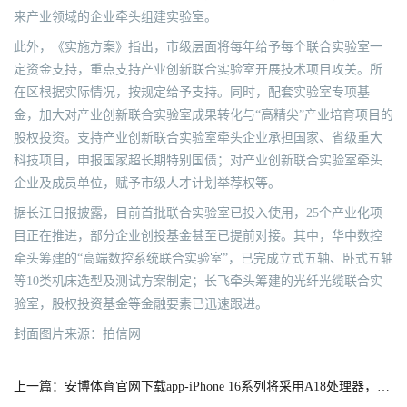
来产业领域的企业牵头组建实验室。
此外，《实施方案》指出，市级层面将每年给予每个联合实验室一
定资金支持，重点支持产业创新联合实验室开展技术项目攻关。所
在区根据实际情况，按规定给予支持。同时，配套实验室专项基
金，加大对产业创新联合实验室成果转化与“高精尖”产业培育项目的
股权投资。支持产业创新联合实验室牵头企业承担国家、省级重大
科技项目，申报国家超长期特别国债；对产业创新联合实验室牵头
企业及成员单位，赋予市级人才计划举荐权等。
据长江日报披露，目前首批联合实验室已投入使用，25个产业化项
目正在推进，部分企业创投基金甚至已提前对接。其中，华中数控
牵头筹建的“高端数控系统联合实验室”，已完成立式五轴、卧式五轴
等10类机床选型及测试方案制定；长飞牵头筹建的光纤光缆联合实
验室，股权投资基金等金融要素已迅速跟进。
封面图片来源：拍信网
上一篇：安博体育官网下载app-iPhone 16系列将采用A18处理器，定价或与前一代15持平｜TrendForce集邦咨询