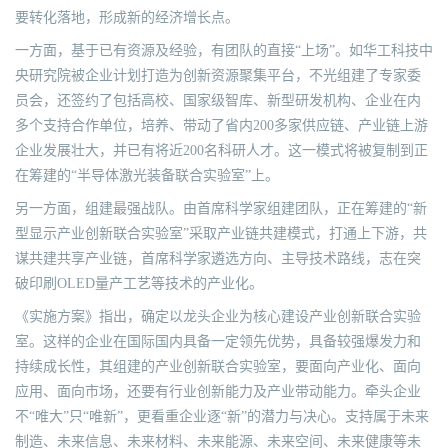
要转化落地，形成新的经济增长点。
一方面，基于已有资源及经验，有团队的直接“上场”。如华工科技中
央研究院被企业计划打造为创新资源聚集平台，不光组建了专家委
员会，还签约了包括高校、国家级智库、新型研发机构、企业在内
多个支持合作单位，培养、带动了省内200多家供应链、产业链上游
企业发展壮大，并已有将近200名科研人才。这一模式将被复制到正
在筹建的“半导体激光装备联合实验室”上。
另一方面，组建最强战队。由首席科学家组建团队，正在筹建的“新
型显示产业创新联合实验室”采取产业链共建模式，打通上下游，共
谋共建共享产业链，首席科学家遴选方向、主导技术路线，志在突
破印刷OLED量产工艺等技术的产业化。
《实施方案》指出，确定以龙头企业为核心建设产业创新联合实验
室。这样的企业在国际国内具备一定领先优势，具备较强爆发力和
持续成长性，其组建的产业创新联合实验室，要面向产业化、面向
应用、面向市场，还要有行业创新能力及产业带动能力。牵头企业
不“唯大”只“唯新”，更看重企业逐“新”的潜力与决心。支持属于未来
制造、未来信息、未来材料、未来能源、未来空间、未来健康等未