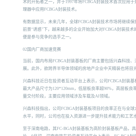
术的开拓者之一，并于1997年将FCBGA封装技术首次应用
理器中应用FCBGA封装技术。
有数据显示，未来几年，全球FCBGA封装技术市场将继续保持
前景“诱惑”下，越来越多的企业开始加大对FCBGA封装技
便是参与竞争的选手之一。
02国内厂商加速竞赛
当前，国内布局FCBGA封装基板的厂商主要包括兴森科技、
展。此外，欲跨界半导体领域的房地产企业中天精装也将目光
兴森科技近日在投资者互动平台上表示，公司FCBGA封装基板
最大产品尺寸为120*120mm，低层板良率超90%，高层板
量交付阶段，主要应用领域涉及车载及AI领域。
兴森科技指出，公司FCBGA封装基板项目的良率正在与全
水平，同时，公司也在投入资源进一步提升技术能力和工艺
至于深南电路，其FC-BGA封装基板为高阶封装基板产品，