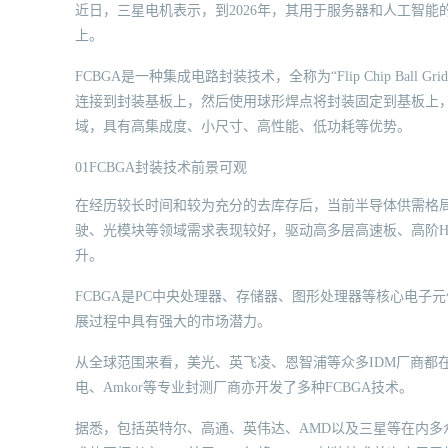
近日，三星电机表示，到2026年，其用于服务器和人工智能的高
上。
FCBGA是一种集成电路封装技术，全称为“Flip Chip Ball
连接到封装基板上，然后使用球形焊点将封装固定到基板上
域，具有高集成度、小尺寸、高性能、低功耗等优势。
01FCBGA封装技术前景可观
在经历较长时间和较为充分的去库存后，当前半导体供需格
驶、光模块等领域需求表现较好，驱动高多层高速板、高阶H
升。
FCBGA是PC中央处理器、存储器、图形处理器等核心电子
展过程中具有强大的市场潜力。
从全球范围来看，美光、英飞凌、恩智浦等众多IDM厂商都
电、Amkor等专业封测厂商亦开发了多种FCBGA技术。
据悉，包括英特尔、高通、英伟达、AMD以及三星等在内多众