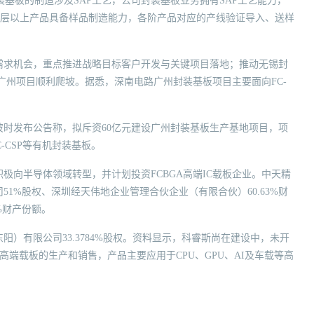
装基板的制造涉及SAP工艺，公司封装基板业务拥有SAP工艺能力，
，16层以上产品具备样品制造能力，各阶产品对应的产线验证导入、送样
市场需求机会，重点推进战略目标客户开发与关键项目落地；推动无锡封
广州项目顺利爬坡。据悉，深南电路广州封装基板项目主要面向FC-
彼时发布公告称，拟斥资60亿元建设广州封装基板生产基地项目，项
FC-CSP等有机封装基板。
极向半导体领域转型，并计划投资FCBGA高端IC载板企业。中天精
1%股权、深圳经天伟地企业管理合伙企业（有限合伙）60.63%财
%财产份额。
）有限公司33.3784%股权。资料显示，科睿斯尚在建设中，未开
)高端载板的生产和销售，产品主要应用于CPU、GPU、AI及车载等高