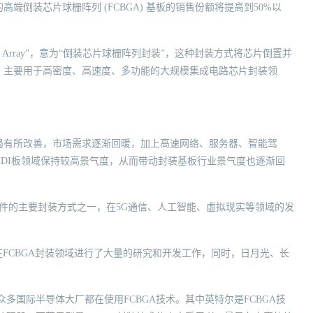
端倒装芯片球栅阵列 (FCBGA) 基板的销售份额将提高到50%以
 Grid Array”，意为“倒装芯片球栅阵列封装”，这种封装方式将芯片倒置并
，主要用于高密度、高速度、多功能的大规模集成电路芯片封装领
局有所改善，市场需求逐渐回暖，加上高速网络、服务器、智能驾
DI板领域保持较高景气度，从而带动封装基板行业景气度也逐渐回
元件的主要封装方式之一，在5G通信、人工智能、虚拟现实等领域的发
在FCBGA封装领域进行了大量的研究和开发工作，同时，日月光、长
多国际半导体大厂都在使用FCBGA技术。其中英特尔是FCBGA技