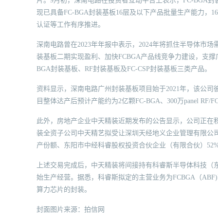
片。9月初，深南电路在投资者互动平台上表示，FC-BGA封
现已具备FC-BGA封装基板16层及以下产品批量生产能力
认证等工作有序推进。
深南电路曾在2023年年报中表示，2024年将抓住半导体
装基板二期实现盈利、加快FCBGA产品线竞争力建设，支撑
BGA封装基板、RF封装基板及FC-CSP封装基板三类产品。
资料显示，深南电路广州封装基板项目始于2021年，该公司
目整体达产后预计产能约为2亿颗FC-BGA、300万panel RF/
此外，房地产企业中天精装近期发布的公告显示，公司正在积
装全资子公司中天精艺拟受让深圳天经地义企业管理有限公司5
产份额、东阳市中经科睿股权投资合伙企业（有限合伙）52
上述交易完成后，中天精装将间接持有科睿斯半导体科技（东阳
始生产经营。据悉，科睿斯拟定的主营业务为FCBGA（ABF
算力芯片的封装。
封面图片来源：拍信网