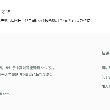
“芯”品！
产量小幅回升，但年同比仍下降约5%｜TrendForce集邦咨询
快速
商，专注于中高端智能音频 SoC 芯片
网站
人工智能的物联网(AIoT)领域提
关于
加入
il.com