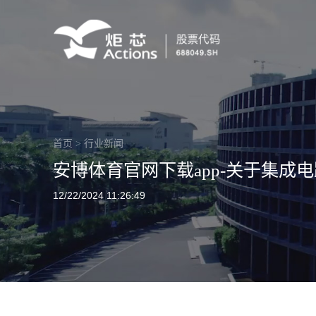
首页
>
行业新闻
安博体育官网下载app-关于集
12/22/2024 11:26:49