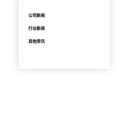
公司新闻
行业新闻
其他资讯