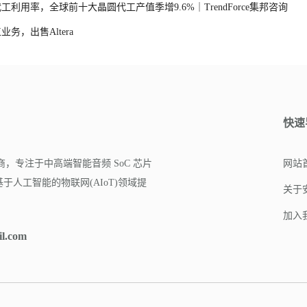
用率，全球前十大晶圆代工产值季增9.6%｜TrendForce集邦咨询
，出售Altera
快速
商，专注于中高端智能音频 SoC 芯片
网站
人工智能的物联网(AIoT)领域提
关于
加入
il.com