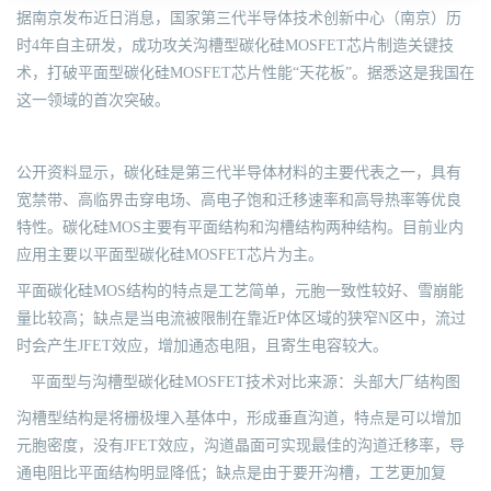
据南京发布近日消息，国家第三代半导体技术创新中心（南京）历
时4年自主研发，成功攻关沟槽型碳化硅MOSFET芯片制造关键技
术，打破平面型碳化硅MOSFET芯片性能“天花板”。据悉这是我国在
这一领域的首次突破。
公开资料显示，碳化硅是第三代半导体材料的主要代表之一，具有
宽禁带、高临界击穿电场、高电子饱和迁移速率和高导热率等优良
特性。碳化硅MOS主要有平面结构和沟槽结构两种结构。目前业内
应用主要以平面型碳化硅MOSFET芯片为主。
平面碳化硅MOS结构的特点是工艺简单，元胞一致性较好、雪崩能
量比较高；缺点是当电流被限制在靠近P体区域的狭窄N区中，流过
时会产生JFET效应，增加通态电阻，且寄生电容较大。
平面型与沟槽型碳化硅MOSFET技术对比来源：头部大厂结构图
沟槽型结构是将栅极埋入基体中，形成垂直沟道，特点是可以增加
元胞密度，没有JFET效应，沟道晶面可实现最佳的沟道迁移率，导
通电阻比平面结构明显降低；缺点是由于要开沟槽，工艺更加复