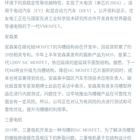
环境下的高稳定性等优越特性，实现了大电流（单芯片200A），适
用于电动汽车（EV）和混合动力汽车（HEV）。公开资料显示，住
友电工正在与国家先进工业科学技术研究所合作开发具有世界最低
导通电阻的下一代VMOSFET。
安森美
安森美在碳化硅MOSFET的沟槽结构尚在开发中，目前其积累了约
20份相关专利。今年上半年安森美发布的最新产品为M3S，是第二
代1200V SiC MOSFET，依旧延续的是延续平面型结构。据悉，下一
代M4将会升级为沟槽结构，降低SiC MOSFET芯片面积的同时，成
本也将显著得到优化。安森美中国区汽车市场技术应用负责人、碳
化硅首席专家吴桐博士此前在采访中表示，安森美有很多沟槽型样
品在进行内部测试，问题在于，过早地推出沟槽栅产品在可靠性方
面会有一定风险。所以，公司正在对认为有风险的点进行测试和可
靠性优化，提升沟槽栅的利用率。
三菱电机
2019年，三菱电机开发出一种沟槽的SiC MOSFET，为了解决沟槽型
的栅极绝缘膜在高电压下的断裂问题，三菱电机基于在结构设计阶