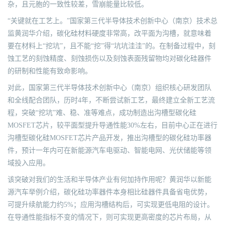
杂，且元胞的一致性较差，雪崩能量比较低。
“关键就在工艺上。”国家第三代半导体技术创新中心（南京）技术总
监黄润华介绍，碳化硅材料硬度非常高，改平面为沟槽，就意味着
要在材料上“挖坑”，且不能“挖”得“坑坑洼洼”的。在制备过程中，刻
蚀工艺的刻蚀精度、刻蚀损伤以及刻蚀表面残留物均对碳化硅器件
的研制和性能有致命影响。
对此，国家第三代半导体技术创新中心（南京）组织核心研发团队
和全线配合团队，历时4年，不断尝试新工艺，最终建立全新工艺流
程，突破“挖坑”难、稳、准等难点，成功制造出沟槽型碳化硅
MOSFET芯片，较平面型提升导通性能30%左右，目前中心正在进行
沟槽型碳化硅MOSFET芯片产品开发，推出沟槽型的碳化硅功率器
件，预计一年内可在新能源汽车电驱动、智能电网、光伏储能等领
域投入应用。
该突破对我们的生活和半导体产业有何加持作用呢？黄润华以新能
源汽车举例介绍，碳化硅功率器件本身相比硅器件具备省电优势，
可提升续航能力约5%；应用沟槽结构后，可实现更低电阻的设计。
在导通性能指标不变的情况下，则可实现更高密度的芯片布局，从