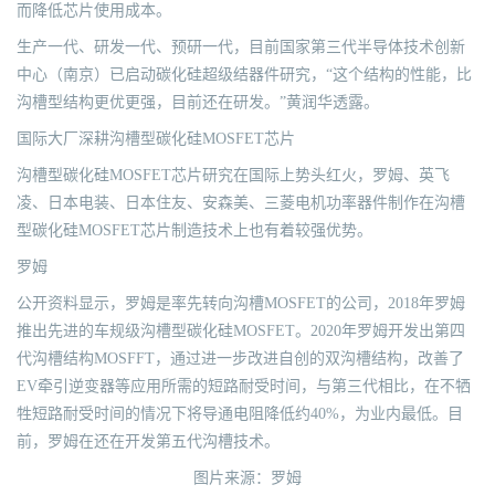
而降低芯片使用成本。
生产一代、研发一代、预研一代，目前国家第三代半导体技术创新
中心（南京）已启动碳化硅超级结器件研究，“这个结构的性能，比
沟槽型结构更优更强，目前还在研发。”黄润华透露。
国际大厂深耕沟槽型碳化硅MOSFET芯片
沟槽型碳化硅MOSFET芯片研究在国际上势头红火，罗姆、英飞
凌、日本电装、日本住友、安森美、三菱电机功率器件制作在沟槽
型碳化硅MOSFET芯片制造技术上也有着较强优势。
罗姆
公开资料显示，罗姆是率先转向沟槽MOSFET的公司，2018年罗姆
推出先进的车规级沟槽型碳化硅MOSFET。2020年罗姆开发出第四
代沟槽结构MOSFFT，通过进一步改进自创的双沟槽结构，改善了
EV牵引逆变器等应用所需的短路耐受时间，与第三代相比，在不牺
牲短路耐受时间的情况下将导通电阻降低约40%，为业内最低。目
前，罗姆在还在开发第五代沟槽技术。
图片来源：罗姆