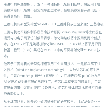
段进行的先进模拟，开发了一种独特的电场限制结构，将应用于栅
绝缘薄膜的电场减小到常规平面型水平，使栅绝缘薄膜在高电压下
获得更高的可靠性。
三菱电机的新型沟槽型SiC-MOSFET三维结构示意图来源：三菱电机
三菱电机功率器件制作所首席技术顾问Gourab Majumdar博士此前在
接受电力电子网采访时候曾表示，碳化硅路线将来要用到两个新技
术，在1200V以下是沟槽栅碳化硅MOSFET，3.3kV以上将采用把肖
特基二极管（SBD）集成在MOSFET中的平面栅碳化硅MOSFET技
术。
他表示三菱电机的新型沟槽栅采用三个自研技术：一是倾斜离子注
入技术（tilted ion implantation technology），以改进芯片的可生产
性；二是Grounded p+BPW（底部P井），在栅极底部“p+”的地方用
BPW技术减少栅氧层的电场强度，使芯片具有更高的可靠性；三是
在纵向沟道中采用n+JFET掺杂技术，使芯片整体损耗比传统平面栅
降低50%以上。
从全球市场看，国外碳化硅沟槽器件的研究较早，几家龙头企业已