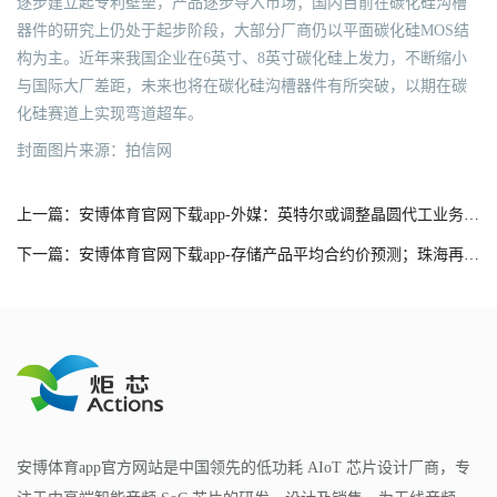
逐步建立起专利壁垒，产品逐步导入市场；国内目前在碳化硅沟槽
器件的研究上仍处于起步阶段，大部分厂商仍以平面碳化硅MOS结
构为主。近年来我国企业在6英寸、8英寸碳化硅上发力，不断缩小
与国际大厂差距，未来也将在碳化硅沟槽器件有所突破，以期在碳
化硅赛道上实现弯道超车。
封面图片来源：拍信网
上一篇：安博体育官网下载app-外媒：英特尔或调整晶圆代工业务，出售Altera
下一篇：安博体育官网下载app-存储产品平均合约价预测；珠海再发力集成电路；《黑神话》带火两类半导体
安博体育app官方网站是中国领先的低功耗 AIoT 芯片设计厂商，专