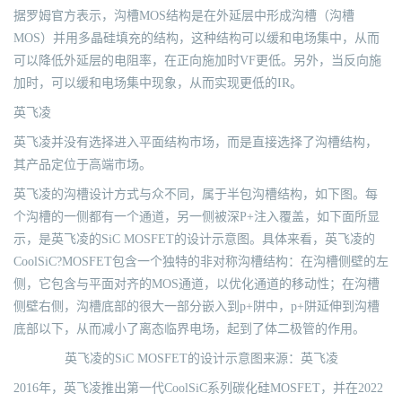
据罗姆官方表示，沟槽MOS结构是在外延层中形成沟槽（沟槽
MOS）并用多晶硅填充的结构，这种结构可以缓和电场集中，从而
可以降低外延层的电阻率，在正向施加时VF更低。另外，当反向施
加时，可以缓和电场集中现象，从而实现更低的IR。
英飞凌
英飞凌并没有选择进入平面结构市场，而是直接选择了沟槽结构，
其产品定位于高端市场。
英飞凌的沟槽设计方式与众不同，属于半包沟槽结构，如下图。每
个沟槽的一侧都有一个通道，另一侧被深P+注入覆盖，如下面所显
示，是英飞凌的SiC MOSFET的设计示意图。具体来看，英飞凌的
CoolSiC?MOSFET包含一个独特的非对称沟槽结构：在沟槽侧壁的左
侧，它包含与平面对齐的MOS通道，以优化通道的移动性；在沟槽
侧壁右侧，沟槽底部的很大一部分嵌入到p+阱中，p+阱延伸到沟槽
底部以下，从而减小了离态临界电场，起到了体二极管的作用。
英飞凌的SiC MOSFET的设计示意图来源：英飞凌
2016年，英飞凌推出第一代CoolSiC系列碳化硅MOSFET，并在2022