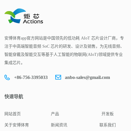
安博体育app官方网站是中国领先的低功耗 AIoT 芯片设计厂商，专
注于中高端智能音频 SoC 芯片的研发、设计及销售，为无线音频、
智能穿戴及智能交互等基于人工智能的物联网(AIoT)领域提供专业
集成芯片。
+86-756-3395033
anbo-sales@gmail.com
快速导航
网站首页
产品
开发板
关于安博体育
新闻资讯
联系我们