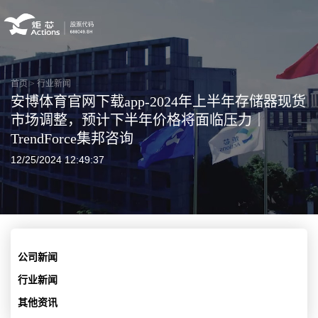
首页
>
行业新闻
安博体育官网下载app-2024年上半年存储器现货
市场调整，预计下半年价格将面临压力｜
TrendForce集邦咨询
12/25/2024 12:49:37
公司新闻
行业新闻
其他资讯