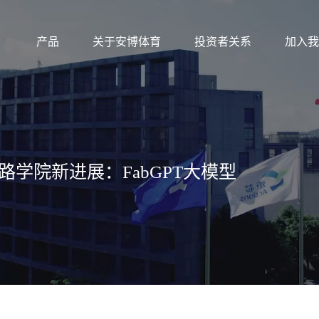
产品
关于安博体育
投资者关系
加入我
路学院新进展：FabGPT大模型