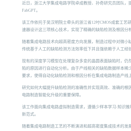
近日，浙江大学集成电路学院卓成教授、孙奇研究员团队，
FabGPT。
该工作依托于吴汉明院士牵头的浙江省12吋CMOS成套工
速器设计这三项核心技术，实现了精确的缺陷检测及根因分析
随着集成电路技术向超高密度方向发展，制造过程中对微小
传统基于人工的缺陷检测方法效率低下并且强依赖于人工经
现有的深度学习模型在处理复杂多变的晶圆表面缺陷时，仍
陷的原因进行自动化分析。由于产线相关的缺陷数据样本稀
要求，使得自动化缺陷检测和根因分析在集成电路制造产线
研究如何大幅提升缺陷检测的准确性并实现高效、准确的根
电路制造智能化升级的重要保障。
该工作面向集成电路虚拟制造需求，遵循少样本学习-知识推
新范式。
随着集成电路制造工艺的不断演进和超高密度集成技术的发展