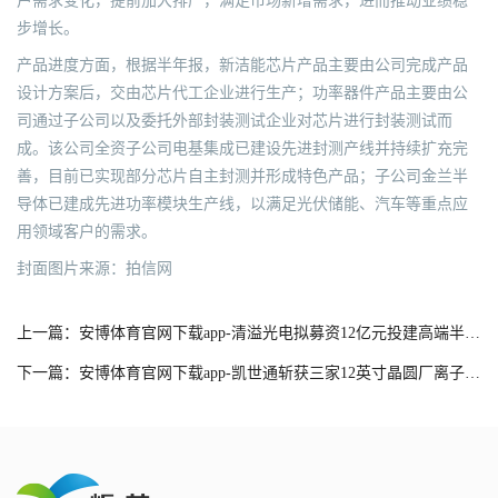
户需求变化，提前加大排产，满足市场新增需求，进而推动业绩稳
步增长。
产品进度方面，根据半年报，新洁能芯片产品主要由公司完成产品
设计方案后，交由芯片代工企业进行生产；功率器件产品主要由公
司通过子公司以及委托外部封装测试企业对芯片进行封装测试而
成。该公司全资子公司电基集成已建设先进封测产线并持续扩充完
善，目前已实现部分芯片自主封测并形成特色产品；子公司金兰半
导体已建成先进功率模块生产线，以满足光伏储能、汽车等重点应
用领域客户的需求。
封面图片来源：拍信网
上一篇：安博体育官网下载app-清溢光电拟募资12亿元投建高端半导体掩膜版基地等
下一篇：安博体育官网下载app-凯世通斩获三家12英寸晶圆厂离子注入机采购订单