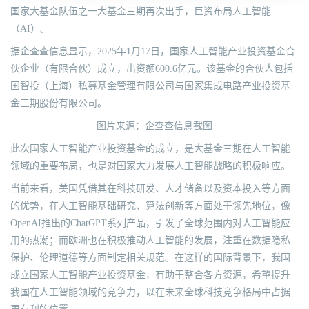
国家大基金队伍之一大基金三期再次出手，巨资布局人工智能
（AI）。
据企查查信息显示，2025年1月17日，国家人工智能产业投资基金合
伙企业（有限合伙）成立，出资额600.6亿元。该基金的合伙人包括
国智投（上海）私募基金管理有限公司与国家集成电路产业投资基
金三期股份有限公司。
图片来源：企查查信息截图
此次国家人工智能产业投资基金的成立，是大基金三期在人工智能
领域的重要布局，也是对国家大力发展人工智能战略的积极响应。
当前来看，美国凭借其在科技研发、人才储备以及资本投入等方面
的优势，在人工智能基础研究、算法创新等方面处于领先地位，像
OpenAI推出的ChatGPT系列产品，引发了全球范围内对人工智能应
用的热潮；而欧洲也在积极推动人工智能的发展，注重在数据隐私
保护、伦理道德等方面制定相关规范。在这样的国际背景下，我国
成立国家人工智能产业投资基金，有助于整合各方资源，希望提升
我国在人工智能领域的竞争力，以在未来全球科技竞争格局中占据