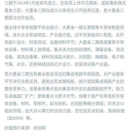
三期于2024年5月底宣布成立，在投资上述华芯鼎新、国投集新两支
基金之前，大基金三期自成立以来尚无公开投资记录，是大基金三
期首次对外投资。
据全球半导体观察不完全统计，大基金一期主要聚焦半导体制造领
域，龙头企业受益明显，产业链方面，过半资金投向IC制造，此外
则是IC设计、封装测试、设备材料环节；大基金二期高度聚焦半导
体设备、材料等上游领域，重点关注包括刻蚀机、薄膜设备、测试
设备、清洗设备等，材料则涵盖大硅片、光刻胶、掩模版、电子特
气等。此外，还将继续扶持芯片设计、封装测试等产业链。
而大基金三期也有着全面且深远的集成电路布局版图，对产业链各
环节进行全面支持，避免出现发展短板，提升我国集成电路产业的
整体竞争力。该基金将重点投向重资本开支的晶圆制造环节，助力
先进晶圆厂扩产；聚焦重点卡脖子环节，侧重于国产化率低的半导
体设备、材料、零部件，如光刻机、光刻胶等细分领域；并关注AI
相关领域，加大对AI算力的支持力度，还包括先进封装、高端存储
（如HBM）等。
封面图片来源：拍信网