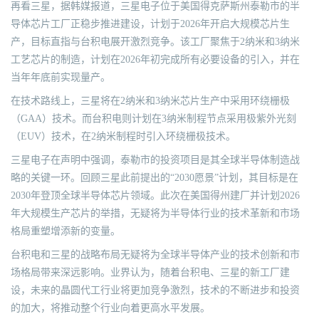
再看三星，据韩媒报道，三星电子位于美国得克萨斯州泰勒市的半
导体芯片工厂正稳步推进建设，计划于2026年开启大规模芯片生
产，目标直指与台积电展开激烈竞争。该工厂聚焦于2纳米和3纳米
工艺芯片的制造，计划在2026年初完成所有必要设备的引入，并在
当年年底前实现量产。
在技术路线上，三星将在2纳米和3纳米芯片生产中采用环绕栅极
（GAA）技术。而台积电则计划在3纳米制程节点采用极紫外光刻
（EUV）技术，在2纳米制程时引入环绕栅极技术。
三星电子在声明中强调，泰勒市的投资项目是其全球半导体制造战
略的关键一环。回顾三星此前提出的“2030愿景”计划，其目标是在
2030年登顶全球半导体芯片领域。此次在美国得州建厂并计划2026
年大规模生产芯片的举措，无疑将为半导体行业的技术革新和市场
格局重塑增添新的变量。
台积电和三星的战略布局无疑将为全球半导体产业的技术创新和市
场格局带来深远影响。业界认为，随着台积电、三星的新工厂建
设，未来的晶圆代工行业将更加竞争激烈，技术的不断进步和投资
的加大，将推动整个行业向着更高水平发展。