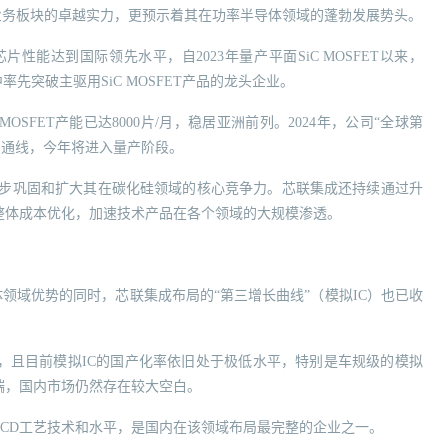
iC业务板块的卓越实力，更预示着其在功率半导体领域的蓬勃发展势头。
芯片性能达到国际领先水平，自2023年量产平面SiC MOSFET以来，
先突破主驱用SiC MOSFET产品的龙头企业。
C MOSFET产能已达8000片/月，稳居亚洲前列。2024年，公司“全球第
线和通线，今年将进入量产阶段。
将进一步巩固和扩大其在碳化硅领域的核心竞争力。芯联集成还持续通过升
整体成本优化，加速技术产品在各个领域的大规模渗透。
体领域优势的同时，芯联集成布局的“第三增长曲线”（模拟IC）也已收
，且目前模拟IC的国产化率依旧处于极低水平，特别是车规级的模拟
端，国内市场仍然存在较大空白。
BCD工艺技术和水平，是国内在该领域布局最完整的企业之一。