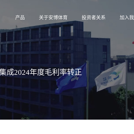
产品
关于安博体育
投资者关系
加入我
集成2024年度毛利率转正