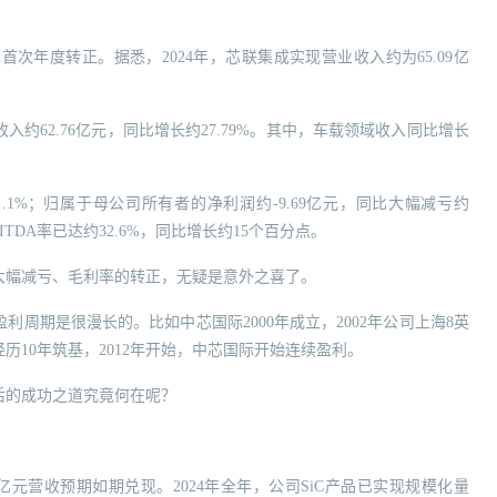
次年度转正。据悉，2024年，芯联集成实现营业收入约为65.09亿
入约62.76亿元，同比增长约27.79%。其中，车载领域收入同比增长
.1%；归属于母公司所有者的净利润约-9.69亿元，同比大幅减亏约
，EBITDA率已达约32.6%，同比增长约15个百分点。
大幅减亏、毛利率的转正，无疑是意外之喜了。
周期是很漫长的。比如中芯国际2000年成立，2002年公司上海8英
经历10年筑基，2012年开始，中芯国际开始连续盈利。
后的成功之道究竟何在呢？
0亿元营收预期如期兑现。2024年全年，公司SiC产品已实现规模化量