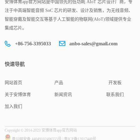
安博体育app官方网站是中国领先的低功耗 AIoT 芯片设计厂商，专
注于中高端智能音频 SoC 芯片的研发、设计及销售，为无线音频、
智能穿戴及智能交互等基于人工智能的物联网(AIoT)领域提供专业
集成芯片。
+86-756-3395033
anbo-sales@gmail.com
快速导航
网站首页
产品
开发板
关于安博体育
新闻资讯
联系我们
加入我们
Copyright © 2014-2023 安博体育app官方网站
粤公网安备 44049102496555号
|
粤ICP备12017448号