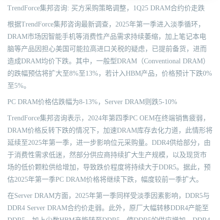
TrendForce集邦咨询: 买方采购策略调整，1Q25 DRAM合约价走跌
根据TrendForce集邦咨询最新调查，2025年第一季进入淡季循环，
DRAM市场因智能手机等消费性产品需求持续萎缩，加上笔记本电
脑等产品因担心美国可能拉高进口关税的疑虑，已提前备货，进而
造成DRAM均价下跌。其中，一般型DRAM（Conventional DRAM）
的跌幅预估将扩大至8%至13%，若计入HBM产品，价格预计下跌0%
至5%。
PC DRAM价格估跌幅为8-13%，Server DRAM则跌5-10%
TrendForce集邦咨询表示，2024年第四季PC OEM在终端销售疲弱，
DRAM价格反转下跌的情况下，加速DRAM库存去化力道，此情形将
延续至2025年第一季，进一步影响位元采购量。DDR4供给部分，由
于消费性需求低迷，然部分供应商持续扩大生产规模，以及现货市
场的低价颗粒供给增加，导致跌价程度将持续大于DDR5。据此，预
估2025年第一季PC DRAM价格将继续下跌，幅度较前一季扩大。
在Server DRAM方面，2025年第一季同样受淡季因素影响，DDR5与
DDR4 Server DRAM合约价走弱。此外，原厂大幅转移DDR4产能至