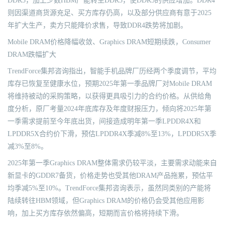
DDR5，加上少数HBM产能转至DDR5，使DDR5的供应增加。DDR4
则因渠道商货源充足、买方库存仍高，以及部分供应商有意于2025
年扩大生产，卖方只能降价求售，导致DDR4跌势将加剧。
Mobile DRAM价格降幅收敛、Graphics DRAM短期续跌，Consumer
DRAM跌幅扩大
TrendForce集邦咨询指出，智能手机品牌厂历经两个季度调节，平均
库存已恢复至健康水位，预期2025年第一季品牌厂对Mobile DRAM
将维持被动的采购策略，以获得更具吸引力的合约价格。从供给角
度分析，原厂考量2024年底库存及年度财报压力，倾向将2025年第
一季需求提前至今年底出货，间接造成明年第一季LPDDR4X和
LPDDR5X合约价下滑，预估LPDDR4X季减8%至13%，LPDDR5X季
减3%至8%。
2025年第一季Graphics DRAM整体需求仍较平淡，主要需求动能来自
新显卡的GDDR7备货，价格走势也受其他DRAM产品拖累，预估平
均季减5%至10%。TrendForce集邦咨询表示，虽然同类别的产能将
陆续转往HBM领域，但Graphics DRAM的价格仍会受其他应用影
响，加上买方库存依然偏高，短期而言价格将持续下滑。