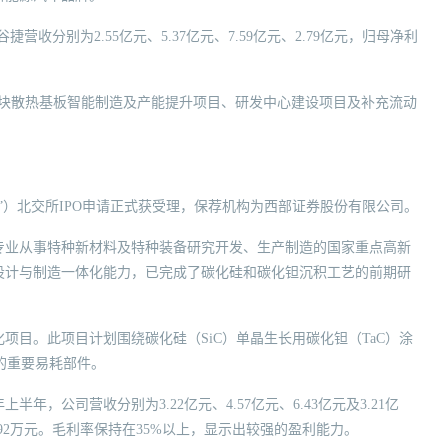
山谷捷营收分别为2.55亿元、5.37亿元、7.59亿元、2.79亿元，归母净利
体模块散热基板智能制造及产能提升项目、研发中心建设项目及补充流动
技”）北交所IPO申请正式获受理，保荐机构为西部证券股份有限公司。
专业从事特种新材料及特种装备研究开发、生产制造的国家重点高新
设计与制造一体化能力，已完成了碳化硅和碳化钽沉积工艺的前期研
业化项目。此项目计划围绕碳化硅（SiC）单晶生长用碳化钽（TaC）涂
流的重要易耗部件。
半年，公司营收分别为3.22亿元、4.57亿元、6.43亿元及3.21亿
569.92万元。毛利率保持在35%以上，显示出较强的盈利能力。