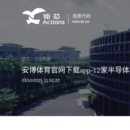
首页
>
行业新闻
安博体育官网下载app-12家半导体
03/10/2025 11:52:20