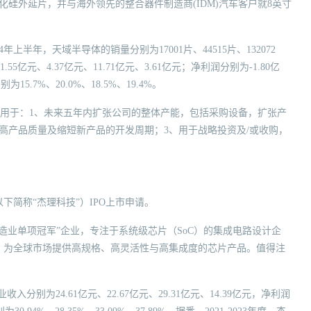
化硅外延片，并与海外领先的整合器件制造商(IDM)汽车客户就8英寸
4年上半年，天域半导体的销量分别为17001片、44515片、132072
5亿元、4.37亿元、11.71亿元、3.61亿元；净利润分别为-1.80亿
15.7%、20.0%、18.5%、19.4%。
额用于：1、未来五年内扩张公司的整体产能，包括采购设备，扩张产
高产品质量及缩短新产品的开发周期；3、用于战略投资及/或收购，
下简称“杰理科技”）IPO上市申请。
造业单项冠军”企业，专注于系统级芯片（SoC）的集成电路设计企
，为全球市场提供高规格、高灵活性与高集成度的芯片产品。值得注
入分别为24.61亿元、22.67亿元、29.31亿元、14.39亿元，净利润