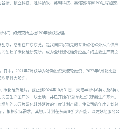
山谷捷、顶立科技、胜科纳米、英韧科技、英诺赛科等IPO进程加速，
导体”）的港交所主板IPO申请获受理。
阳忠创办，总部在广东东莞，是我国首家领先的专业碳化硅外延片供应
，共同创建了碳化硅研究所，成为全球碳化硅外延晶片的主要生产商之
其中，2021年7月获华为哈勃投资天使轮融资；2022年6月获比亚
团均是其大股东。
化硅外延片，截止到2024年10月31日，天域半导体6英寸及8英寸
生态园生产工厂的一块土地，并已开始在该地块上兴建新生产基地。
内增加约38万片碳化硅外延片的年度计划产能，使公司的年度计划总
还表示，根据实际需求，其初步计划在东南亚扩大产能，以更好地服务公