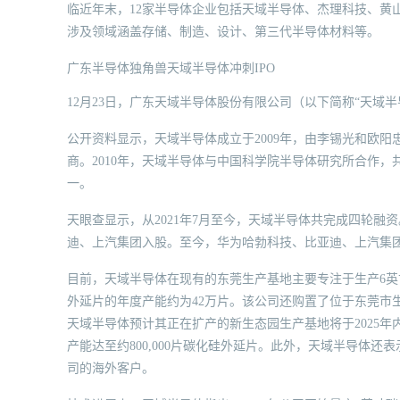
临近年末，12家半导体企业包括天域半导体、杰理科技、黄
涉及领域涵盖存储、制造、设计、第三代半导体材料等。
广东半导体独角兽天域半导体冲刺IPO
12月23日，广东天域半导体股份有限公司（以下简称“天域半
公开资料显示，天域半导体成立于2009年，由李锡光和欧
商。2010年，天域半导体与中国科学院半导体研究所合作
一。
天眼查显示，从2021年7月至今，天域半导体共完成四轮融资。
迪、上汽集团入股。至今，华为哈勃科技、比亚迪、上汽集
目前，天域半导体在现有的东莞生产基地主要专注于生产6英寸碳
外延片的年度产能约为42万片。该公司还购置了位于东莞市
天域半导体预计其正在扩产的新生态园生产基地将于2025年
产能达至约800,000片碳化硅外延片。此外，天域半导体
司的海外客户。