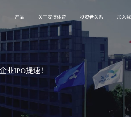
产品
关于安博体育
投资者关系
加入我
企业IPO提速！