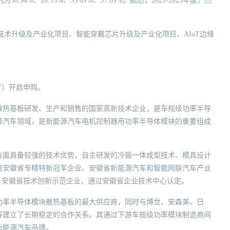
0.94%、28.35%、33.09%、37.89%。据悉，2021-2023年度，杰
线音频技术升级及产业化项目、智能穿戴芯片升级及产业化项目、AIoT边缘
”）开启申购。
散热基板研发、生产和销售的国家高新技术企业，是车规级功率半导
源汽车领域，是新能源汽车电机控制器用功率半导体模块的重要组成
方面具备较强的技术优势，自主研发的冷锻一体成型技术、模具设计
选安徽省专精特新冠军企业、安徽省新能源汽车和智能网联汽车产业
、安徽省技术创新示范企业，通过安徽省企业技术中心认定。
功率半导体模块散热基板的最大供应商，同时与博世、安森美、日
等建立了长期稳定的合作关系。其通过下游车规级功率模块制造商间
新能源汽车品牌。