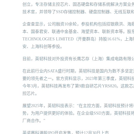
创立，专注存储主控芯片、固态硬盘和存储系统解决方案业务。
技术官，并领导了SSD存储控制器、硬盘控制器、无线互联
企查查显示，公司融资10余轮，参投机构包括招银鼎洪、海
本、国泰君安、联通中金基金、海望资本、联新资本等。股东持
TECHNOLOGIES LIMITED（开曼群岛）持股16.61
安、上海科创等参投。
目前，英韧科技对外投资有长鹰芯存（上海）集成电路有限
在此前行业内SATA盛行时期，英韧科技是国内为数不多坚定选择
要的领先者之一。官方资料显示，2023年第三季度，英韧科技成功
今年3月，英韧科技再发布了第9款自研芯片YRS820。这款芯片
控芯片。
展望2025年，英韧科技表示：“在主控方面，英韧科技预计
势，为用户提供更好的体验。在企业级SSD方面，英韧科技将
厂商合作。”
英诺赛科港股IPO开启发售，预计12月30日上市