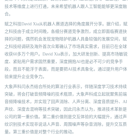
技术等维度上进行打通，未来希望机器人跟人工智能能够更深度融
合。
赋之科技David Xia从机器人赛道选择的角度展开分享。据介绍，赋
之科技由于成立时间晚，各细分赛道竞争激烈，成立即面临赛道抉
择的问题，偶然机会发现宠物陪护机器人具备较强的发展空间，赋
之科技经调研及海外首次众筹确认了市场真实需求，目前已在全球
收获60多万个用户。David Xia表示，加大研发创新、提高市场敏锐
度、紧贴用户需求固然重要，深度拥抱AI也是必不可少的竞争手
段，而且不能浮于表面，而是要把AI技术具象化，通过提升用户体
验来提升企业竞争力。
大象声科闫永杰结合所处的算法行业表示，伴随深度学习技术持续
突破，将会打破音频降噪的技术瓶颈，大象声科成立起就聚焦前端
音频降噪技术，并实现了回声消除、人声分离、深度音质提升、AI
声纹、深度去混响等技术突破，因此闫永杰认为，推进技术革新是
公司的第一重价值。第二重价值则是交互体验的大幅提升，通过声
纹识别技术实现非说话人声音、周围噪声等杂音消除，提升交互质
量。第三重价值是对整个行业的推动。