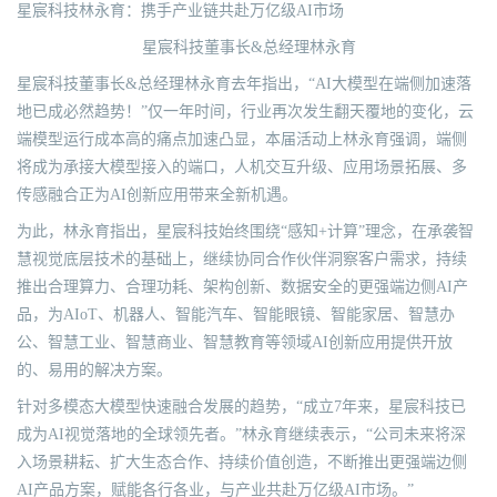
星宸科技林永育：携手产业链共赴万亿级AI市场
星宸科技董事长&总经理林永育
星宸科技董事长&总经理林永育去年指出，“AI大模型在端侧加速落
地已成必然趋势！”仅一年时间，行业再次发生翻天覆地的变化，云
端模型运行成本高的痛点加速凸显，本届活动上林永育强调，端侧
将成为承接大模型接入的端口，人机交互升级、应用场景拓展、多
传感融合正为AI创新应用带来全新机遇。
为此，林永育指出，星宸科技始终围绕“感知+计算”理念，在承袭智
慧视觉底层技术的基础上，继续协同合作伙伴洞察客户需求，持续
推出合理算力、合理功耗、架构创新、数据安全的更强端边侧AI产
品，为AIoT、机器人、智能汽车、智能眼镜、智能家居、智慧办
公、智慧工业、智慧商业、智慧教育等领域AI创新应用提供开放
的、易用的解决方案。
针对多模态大模型快速融合发展的趋势，“成立7年来，星宸科技已
成为AI视觉落地的全球领先者。”林永育继续表示，“公司未来将深
入场景耕耘、扩大生态合作、持续价值创造，不断推出更强端边侧
AI产品方案，赋能各行各业，与产业共赴万亿级AI市场。”