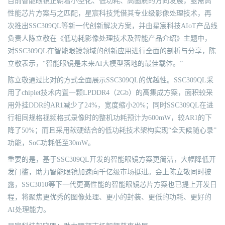
目前智能眼镜正朝着小型化、低功耗、高画质的方向发展，亟需高
性能芯片方案与之匹配，星宸科技凭借其专业级影像处理技术，再
次推出SSC309QL等新一代创新解决方案，并由星宸科技AIoT产品线
负责人陈立敬在《低功耗影像处理技术及智能产品介绍》主题中，
对SSC309QL在智能眼镜领域的创新应用进行全面的剖析与分享，陈
立敬表示，“智能眼镜是未来AI大模型落地的最佳载体。”
陈立敬通过比对的方式全面展示SSC309QL的优越性。SSC309QL采
用了chiplet技术内置一颗LPDDR4（2Gb）的高集成方案，面积较采
用外挂DDR的AR1减少了24%，宽度缩小20%；同时SSC309QL在进
行相同规格视频格式录像时的整机功耗预计为600mW，较AR1的下
降了50%；而且采用软硬结合的低功耗技术架构实现“全天候随心录”
功能，SoC功耗低至30mW。
重要的是，基于SSC309QL开发的智能眼镜方案更简洁，大幅降低开
发门槛，助力智能眼镜加速向千亿级市场挺进。会上陈立敬同时披
露，SSC3010等下一代更高性能的智能眼镜芯片方案也已提上开发日
程，将聚焦更优秀的图像处理、更小的封装、更低的功耗、更好的
AI处理能力。