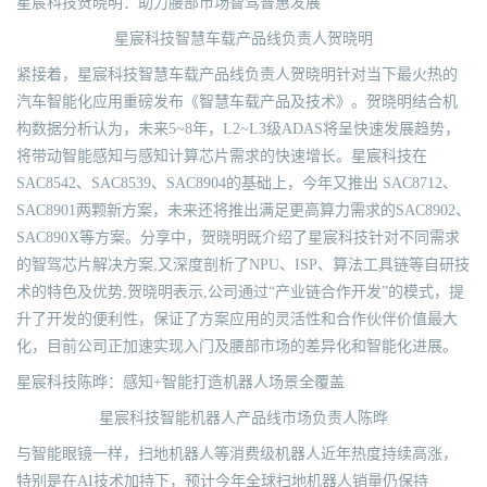
星宸科技贺晓明：助力腰部市场智驾普惠发展
星宸科技智慧车载产品线负责人贺晓明
紧接着，星宸科技智慧车载产品线负责人贺晓明针对当下最火热的
汽车智能化应用重磅发布《智慧车载产品及技术》。贺晓明结合机
构数据分析认为，未来5~8年，L2~L3级ADAS将呈快速发展趋势，
将带动智能感知与感知计算芯片需求的快速增长。星宸科技在
SAC8542、SAC8539、SAC8904的基础上，今年又推出 SAC8712、
SAC8901两颗新方案，未来还将推出满足更高算力需求的SAC8902、
SAC890X等方案。分享中，贺晓明既介绍了星宸科技针对不同需求
的智驾芯片解决方案,又深度剖析了NPU、ISP、算法工具链等自研技
术的特色及优势,贺晓明表示,公司通过“产业链合作开发”的模式，提
升了开发的便利性，保证了方案应用的灵活性和合作伙伴价值最大
化，目前公司正加速实现入门及腰部市场的差异化和智能化进展。
星宸科技陈晔：感知+智能打造机器人场景全覆盖
星宸科技智能机器人产品线市场负责人陈晔
与智能眼镜一样，扫地机器人等消费级机器人近年热度持续高涨，
特别是在AI技术加持下，预计今年全球扫地机器人销量仍保持