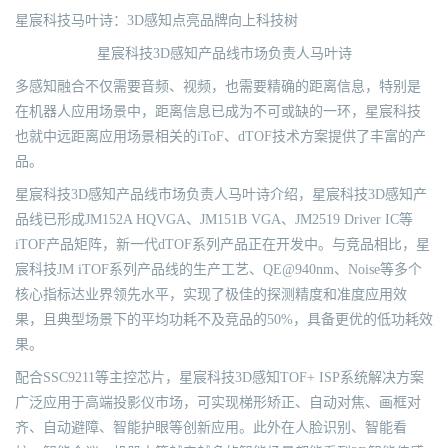
星宸科技马叶诗：3D感知点亮品牌向上科技树
星宸科技3D感知产品线市场负责人马叶诗
多感知融合不仅需要音频、视频，也需要精确的距离信息，特别是
在机器人应用场景中，距离信息已成为不可或缺的一环，星宸科技
也就中远距离应用场景相关的iToF、dTOF技术方案提供了丰富的产
品。
星宸科技3D感知产品线市场负责人马叶诗介绍，星宸科技3D感知产
品线已形成JM152A HQVGA、JM151B VGA、JM2519 Driver IC等
iTOF产品矩阵，新一代dTOF系列产品正在开发中。与竞品相比，星
宸科技JM iTOF系列产品线的生产工艺、QE@940nm、Noise等多个
核心指标达业界领先水平，实现了极佳的探测精度和准度应用效
果，且典型场景下的平均功耗不及竞品的50%，具备更优的低功耗效
果。
配合SSC9211等主控芯片，星宸科技3D感知TOF+ ISP系统解决方案
广泛应用于高端投影仪市场，可实现梯形矫正、自动对焦、画框对
齐、自动避障、智能护眼等创新应用。此外在人脸识别、智能看