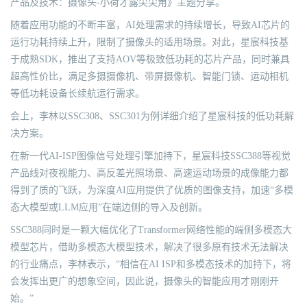
产品及技术：摄像头-小荷才露尖尖角》主题分享。
随着应用功能的不断丰富，AI处理需求的持续增长，导致AI芯片的
运行功耗持续上升，限制了摄像头的适用场景。对此，星宸科技基
于成熟SDK，推出了支持AOV等极致低功耗的芯片产品，同时兼具
超高性价比，满足多摄摄像机、带屏摄像机、智能门锁、运动相机
等低功耗设备长续航运行需求。
会上，李林以SSC308、SSC301为例详细介绍了星宸科技的低功耗解
决方案。
在新一代AI-ISP图像信号处理引擎加持下，星宸科技SSC388等视觉
产品线对夜视能力、高反差光照场景、高速运动场景的成像能力都
得到了质的飞跃，为深度AI应用提供了优质的图像支持，加速“多模
态大模型或LLM应用”在端边侧的导入及创新。
SSC388同时是一颗大幅优化了Transformer网络性能的端侧多模态大
模型芯片，借助多模态大模型技术，解决了很多原有技术无法解决
的行业痛点，李林表示，“相信在AI ISP和多模态技术的加持下，将
会发挥出更广的想象空间，因此说，摄像头的智能应用才刚刚开
始。”