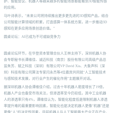
护、智能会议、机器人等越来越多的智能场景都能看到3D智能传感
的应用。
马叶诗表示，“未来公司将持续推出更多更先进的3D感知产品，结合
公司智能计算领域的积累，打造感算一体系统方案，进一步推动3D
感知在更多应用场景创造价值。”
圆桌论坛：AI已成为不可或缺竞争力
圆桌论坛环节，在华登资本管理合伙人王林主持下，深圳机器人协
会专职秘书长谭维佳、诚迈科技（南京）股份有限公司高级产品总
监朱芳、赋之科技（深圳）有限公司VP David Xia、大象声科（深
圳）科技有限公司算法专家闫永杰等4位嘉宾共同就“人工智能技术
与感知技术发展，对行业产生的催化作用”主题展开对话。
据深圳机器人协会谭维佳介绍，过去十年机器人密度增长了19倍，
机器人产业也备受市场关注，但渗透率至今仍较低，其中工业机器
人的渗透率只有4%，谭维佳认为，智能化程度低是限制机器人渗透
率提升难的最重要影响因素，智能化也是决定机器人更像“机器”还是
更像“人”的决定性因素，目前机器人与人工智能两大产业正在产业、