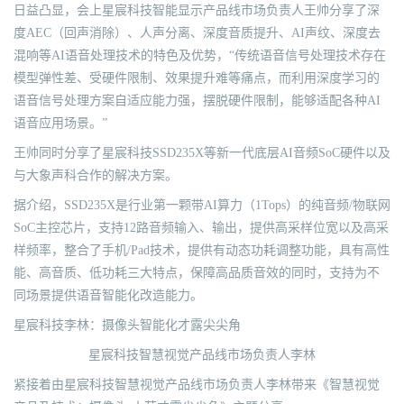
日益凸显，会上星宸科技智能显示产品线市场负责人王帅分享了深
度AEC（回声消除）、人声分离、深度音质提升、AI声纹、深度去
混响等AI语音处理技术的特色及优势，“传统语音信号处理技术存在
模型弹性差、受硬件限制、效果提升难等痛点，而利用深度学习的
语音信号处理方案自适应能力强，摆脱硬件限制，能够适配各种AI
语音应用场景。”
王帅同时分享了星宸科技SSD235X等新一代底层AI音频SoC硬件以及
与大象声科合作的解决方案。
据介绍，SSD235X是行业第一颗带AI算力（1Tops）的纯音频/物联网
SoC主控芯片，支持12路音频输入、输出，提供高采样位宽以及高采
样频率，整合了手机/Pad技术，提供有动态功耗调整功能，具有高性
能、高音质、低功耗三大特点，保障高品质音效的同时，支持为不
同场景提供语音智能化改造能力。
星宸科技李林：摄像头智能化才露尖尖角
星宸科技智慧视觉产品线市场负责人李林
紧接着由星宸科技智慧视觉产品线市场负责人李林带来《智慧视觉