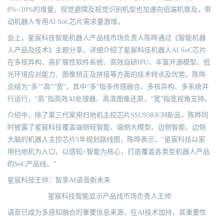
8%~10%的增量，视觉避障及视觉识别机型也加速向低端机普及，带
动机器人专用AI SoC芯片需求量激增。
会上，星宸科技智能机器人产品线市场负责人陈晔通过《智能机器
人产品及技术》主题分享，详细介绍了星宸科技机器人AI SoC芯片
在多核异构、高扩展性软件系统、高效自研IPU、丰富开源模型、低
光环境应对能力、图像矫正及拼接等方面的技术特点及优势。陈晔
总结为“多”“高”“宽”，其中“多”指多传感融合、多核异构、多系统并
行运行，“高”指高效AI处理器、高清图像还原，“宽”指宽视角支持。
介绍中，除了第三代家用扫地机主控芯片SSU9383CM新品，陈晔同
时披露了星宸科技覆盖端侧轻智能、端侧大模型、边侧智能、边侧
大脑的机器人主控芯片5年规划路线图，陈晔表示，“星宸科技以家
用扫地机为入口，以感知+智能为核心，打造覆盖各类型机器人产品
的SoC产品线。”
星宸科技王帅：智享AI语音新未来
星宸科技智能显示产品线市场负责人王帅
语音已成为多感知融合的重要信息来源，在AI技术加持，其重要性