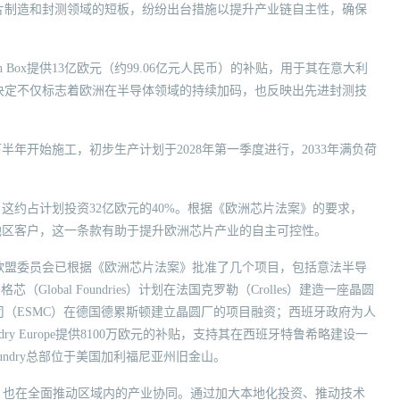
片制造和封测领域的短板，纷纷出台措施以提升产业链自主性，确保
 Box提供13亿欧元（约99.06亿元人民币）的补贴，用于其在意大利
决定不仅标志着欧洲在半导体领域的持续加码，也反映出先进封测技
5年下半年开始施工，初步生产计划于2028年第一季度进行，2033年满负荷
资助，这约占计划投资32亿欧元的40%。根据《欧洲芯片法案》的要求，
应欧盟地区客户，这一条款有助于提升欧洲芯片产业的自主可控性。
欧盟委员会已根据《欧洲芯片法案》批准了几个项目，包括意法半导
lobal Foundries）计划在法国克罗勒（Crolles）建造一座晶圆
（ESMC）在德国德累斯顿建立晶圆厂的项目融资；西班牙政府为人
Foundry Europe提供8100万欧元的补贴，支持其在西班牙特鲁希略建设一
oundry总部位于美国加利福尼亚州旧金山。
，也在全面推动区域内的产业协同。通过加大本地化投资、推动技术