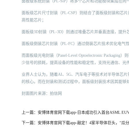
面板级系统封装（PL-SiP）将多个芯片和功能模块集成在
面板级芯片尺寸封装（PL-CSP）则结合了面板级封装和芯
高性能芯片；
面板级3D封装（PL-3D）则通过堆叠芯片并垂直连接，提
面板级倒装芯片封装（PL-FC）通过倒装芯片技术优化电气
而面板级光电封装（Panel-Level Optoelectronic 
少信号的损耗，提高设备的性能和稳定性，支持光通信、光
业界人士认为，随着AI、5G、汽车电子等技术对半导体芯
的核心。而在封装和测试过程中，面板级封装技术因其能够
封面图片来源：拍信网
上一篇：安博体育官网下载app-日本成功引入首台ASML EU
下一篇：安博体育官网下载app-敲定！4家半导体巨头，“瓜分”