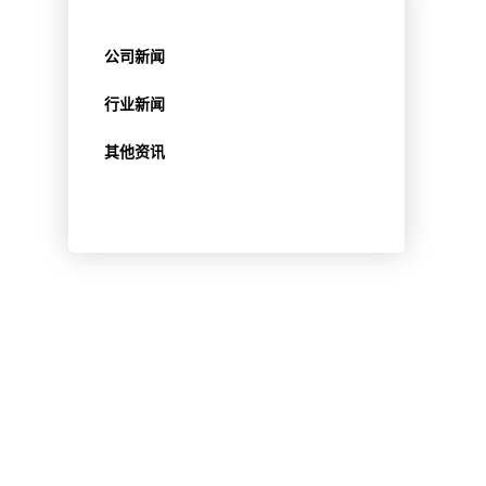
公司新闻
行业新闻
其他资讯