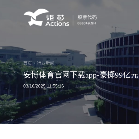
首页
>
行业新闻
安博体育官网下载app-豪掷99
03/16/2025 11:55:16