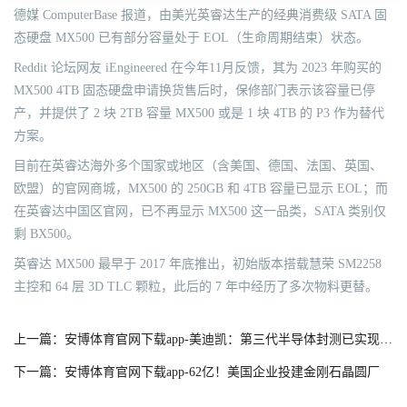
德媒 ComputerBase 报道，由美光英睿达生产的经典消费级 SATA 固
态硬盘 MX500 已有部分容量处于 EOL（生命周期结束）状态。
Reddit 论坛网友 iEngineered 在今年11月反馈，其为 2023 年购买的
MX500 4TB 固态硬盘申请换货售后时，保修部门表示该容量已停
产，并提供了 2 块 2TB 容量 MX500 或是 1 块 4TB 的 P3 作为替代
方案。
目前在英睿达海外多个国家或地区（含美国、德国、法国、英国、
欧盟）的官网商城，MX500 的 250GB 和 4TB 容量已显示 EOL；而
在英睿达中国区官网，已不再显示 MX500 这一品类，SATA 类别仅
剩 BX500。
英睿达 MX500 最早于 2017 年底推出，初始版本搭载慧荣 SM2258
主控和 64 层 3D TLC 颗粒，此后的 7 年中经历了多次物料更替。
上一篇：安博体育官网下载app-美迪凯：第三代半导体封测已实现小批量生产
下一篇：安博体育官网下载app-62亿！美国企业投建金刚石晶圆厂