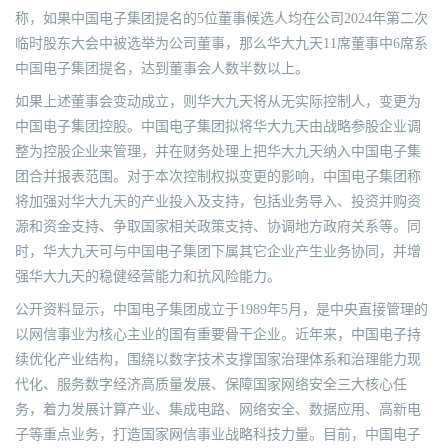
称，如果中国电子集团提名的5位董事候选人均在公司2024年第二次
临时股东大会中被选举为公司董事，那么华大九天11席董事中6席系
中国电子集团提名，达到董事会人数半数以上。
如果上述董事会变动成立，则华大九天将从无实际控制人，变更为
中国电子集团控股。中国电子集团拟将华大九天由战略参股企业调
整为控股企业来管理，并在财务处理上把华大九天纳入中国电子集
团合并报表范围。对于本次控制权拟变更的影响，中国电子集团称
将加强对华大九天的产业投入及支持，包括业务导入、投资并购资
源和资金支持、争取国家相关政策支持、协调地方政府关系等。同
时，华大九天可与中国电子集团下属其它企业产生业务协同，并增
强华大九天的稳健经营能力和抗风险能力。
公开资料显示，中国电子集团成立于1989年5月，是中央直接管理的
以网信事业为核心主业的国有重要骨干企业。近年来，中国电子持
续优化产业结构，围绕以数字技术支撑国家治理体系和治理能力现
代化、服务数字经济高质量发展、保障国家网络安全三大核心任
务，着力发展计算产业、集成电路、网络安全、数据应用、高新电
子等重点业务，打造国家网信事业战略科技力量。目前，中国电子