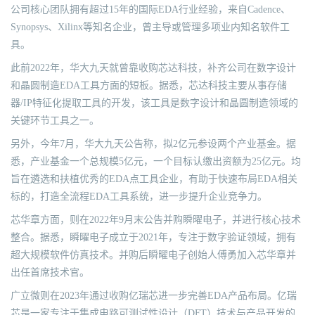
公司核心团队拥有超过15年的国际EDA行业经验，来自Cadence、
Synopsys、Xilinx等知名企业，曾主导或管理多项业内知名软件工
具。
此前2022年，华大九天就曾靠收购芯达科技，补齐公司在数字设计
和晶圆制造EDA工具方面的短板。据悉，芯达科技主要从事存储
器/IP特征化提取工具的开发，该工具是数字设计和晶圆制造领域的
关键环节工具之一。
另外，今年7月，华大九天公告称，拟2亿元参设两个产业基金。据
悉，产业基金一个总规模5亿元，一个目标认缴出资额为25亿元。均
旨在遴选和扶植优秀的EDA点工具企业，有助于快速布局EDA相关
标的，打造全流程EDA工具系统，进一步提升企业竞争力。
芯华章方面，则在2022年9月末公告并购瞬曜电子，并进行核心技术
整合。据悉，瞬曜电子成立于2021年，专注于数字验证领域，拥有
超大规模软件仿真技术。并购后瞬曜电子创始人傅勇加入芯华章并
出任首席技术官。
广立微则在2023年通过收购亿瑞芯进一步完善EDA产品布局。亿瑞
芯是一家专注于集成电路可测试性设计（DFT）技术与产品开发的