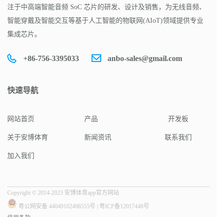
注于中高端智能音频 SoC 芯片的研发、设计及销售，为无线音频、
智能穿戴及智能交互等基于人工智能的物联网(AIoT)领域提供专业
集成芯片。
+86-756-3395033
anbo-sales@gmail.com
快速导航
网站首页
产品
开发板
关于安博体育
新闻资讯
联系我们
加入我们
Copyright © 2014-2023 安博体育app官方网站
粤公网安备 44049102496555号
|
粤ICP备12017448号