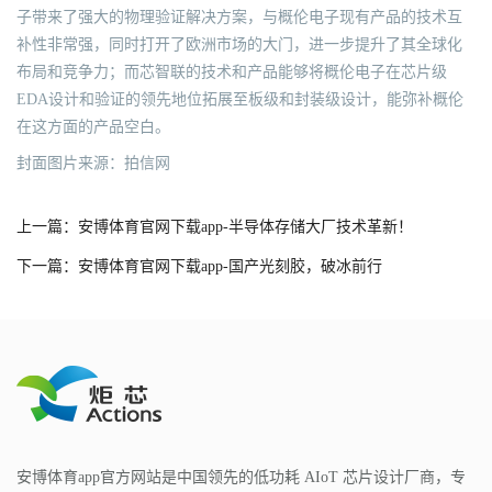
子带来了强大的物理验证解决方案，与概伦电子现有产品的技术互
补性非常强，同时打开了欧洲市场的大门，进一步提升了其全球化
布局和竞争力；而芯智联的技术和产品能够将概伦电子在芯片级
EDA设计和验证的领先地位拓展至板级和封装级设计，能弥补概伦
在这方面的产品空白。
封面图片来源：拍信网
上一篇：安博体育官网下载app-半导体存储大厂技术革新！
下一篇：安博体育官网下载app-国产光刻胶，破冰前行
安博体育app官方网站是中国领先的低功耗 AIoT 芯片设计厂商，专