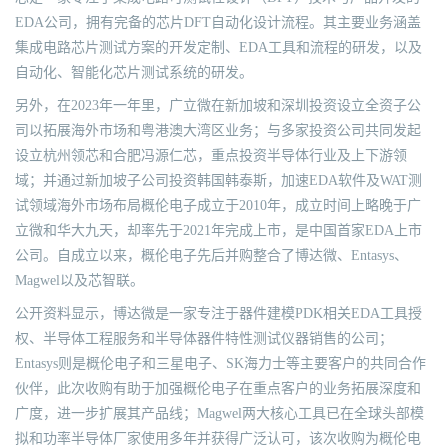
EDA公司，拥有完备的芯片DFT自动化设计流程。其主要业务涵盖
集成电路芯片测试方案的开发定制、EDA工具和流程的研发，以及
自动化、智能化芯片测试系统的研发。
另外，在2023年一年里，广立微在新加坡和深圳投资设立全资子公
司以拓展海外市场和粤港澳大湾区业务；与多家投资公司共同发起
设立杭州领芯和合肥冯源仁芯，重点投资半导体行业及上下游领
域；并通过新加坡子公司投资韩国韩泰斯，加速EDA软件及WAT测
试领域海外市场布局概伦电子成立于2010年，成立时间上略晚于广
立微和华大九天，却率先于2021年完成上市，是中国首家EDA上市
公司。自成立以来，概伦电子先后并购整合了博达微、Entasys、
Magwel以及芯智联。
公开资料显示，博达微是一家专注于器件建模PDK相关EDA工具授
权、半导体工程服务和半导体器件特性测试仪器销售的公司；
Entasys则是概伦电子和三星电子、SK海力士等主要客户的共同合作
伙伴，此次收购有助于加强概伦电子在重点客户的业务拓展深度和
广度，进一步扩展其产品线；Magwel两大核心工具已在全球头部模
拟和功率半导体厂家使用多年并获得广泛认可，该次收购为概伦电