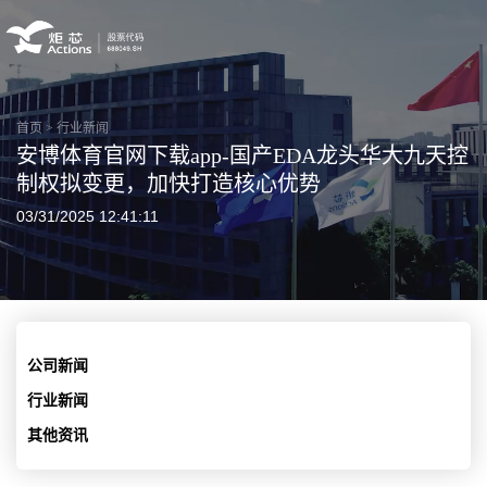
首页
>
行业新闻
安博体育官网下载app-国产EDA龙头华大九天控
制权拟变更，加快打造核心优势
03/31/2025 12:41:11
公司新闻
行业新闻
其他资讯