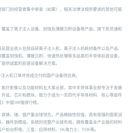
管部门的经营者集中审查（如需）、相关法律法规所要求的其他可能
，覆盖了离子注入设备、刻蚀及薄膜沉积设备等产品，旗下凯世通和
目前营业收入包括自研离子注入机、离子注入机耗材备件以及产品、
则覆盖刻蚀机、薄膜沉积、快速热处理等多品类的半导体前道设备，
厂提供成套的前道设备解决方案。
离子注入机订单并完成交付的国产设备供应商。
、医疗影像以及功能材料五大事业部，其中半导体事业部专注于发展
、外延、芯片和模块，致力于成为一至四代半导体材料、核心零部件
》中国500强排行榜。
，其镓、锗、铟产量全球领先，产品稀缺性较强，具有极强的国家战
料、器件到模组、系统的完整产业链布局，拥有覆盖全产业链的材料
户如台积电、三星、应用材料、SK海力士、TDK等。