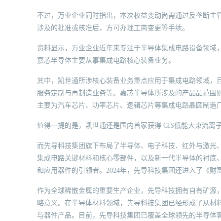
不过，万业企业同时指出，本次权益变动尚需通过反垄断主
涉及的批准或核准后，方可办理工商变更等手续。
资料显示，万业企业近年来专注于半导体集成电路设备领域
嘉芯半导体主要从事集成电路核心装备业务。
其中，凯世通所涉核心装备业务重点应用于集成电路领域，
服务定制与再制造业务等。嘉芯半导体所涉及的产品品范围
主要为汽车芯片、功率芯片、逻辑芯片等集成电路晶圆制造
值得一提的是，凯世通还是国内首家获得 CIS低能大束流
而先导科技集团旗下布局了半导体、电子科技、红外与激光
集成电路关键材料和核心零部件，以及新一代半导体的衬底
和应用器件的引领者。2024年，先导科技集团还进入了《财富
作为全球稀散金属的重要生产企业，先导科技拥有自有矿源
略意义。在半导体材料领域，先导科技集团已经形成了从材
与器件产品。目前，先导科技集团已覆盖全球领先的半导体客