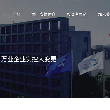
产品
关于安博体育
投资者关系
加入我
亿元，万业企业实控人变更