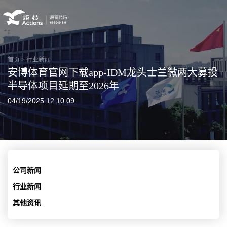
首页
>
行业新闻
安博体育官网下载app-IDM龙头士兰微两大募投
半导体项目延期至2026年
04/19/2025 12:10:09
公司新闻
行业新闻
其他资讯