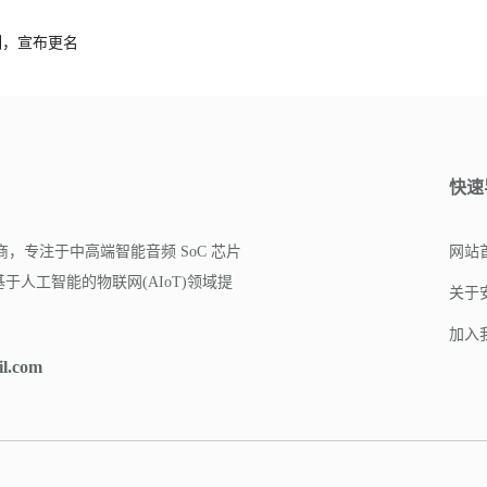
制，宣布更名
快速
商，专注于中高端智能音频 SoC 芯片
网站
人工智能的物联网(AIoT)领域提
关于
加入
il.com