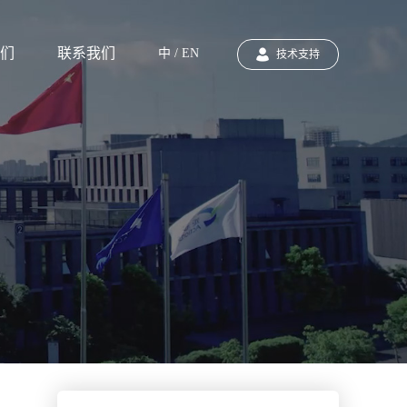
们
联系我们
中 / EN
技术支持