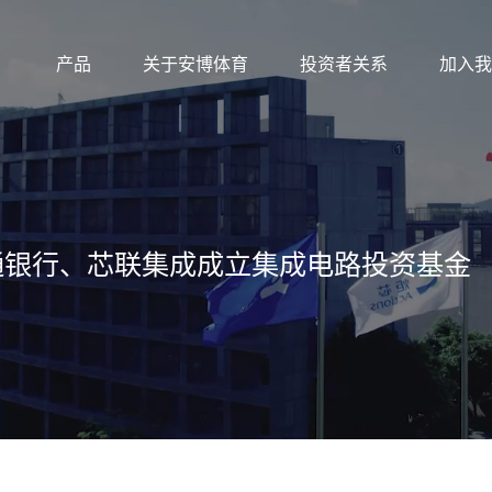
产品
关于安博体育
投资者关系
加入我
，交通银行、芯联集成成立集成电路投资基金