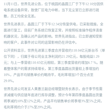
11月11日，世界先进公告，位于桃园的晶圆三厂于下午12:10分因供
电系统设备异常，致使厂区电力中断，当下无尘室已立即进行疏
散，员工均安全无恙。
世界先进表示，晶圆三厂于下午12:34分恢复供电，已采取措施，全
面进行复工，目前厂务系统已恢复正常，并按照标准操作程序清查
机器状况，及确认对产品的影响。世界先进指出，已立即通知受影
响的客户，此事件对公司的运营影响仍在评估中。
公开资料显示，世界先进第三季度合并营收约118.04亿元新台币（单
位下同），归属于母公司业主净利润约21.29亿元，每股纯益1.29
元；与上一季营收110.65亿元相较，第三季度营收约增加6.7 %。随
着整体客户的需求持续增长，第三季度晶圆出货量较上季增加约
10%，产品平均销售单价约略持平，毛利率增加3个百分点至
29.0%。
世界先进公司发言人黄惠兰副总经理暨财务长表示，由于季节性需
求减缓与供应链年底进行库存调整，预计今年第四季度晶圆出货量
将季减约10%至12%之间，产品平均销售单价将季增3%至5%之间，
毛利率将约介于27%至29%之间。