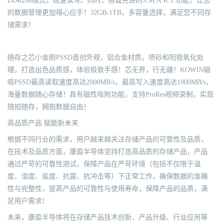
DDR200模式，极速读写。同时，搭载先进的S.M.A.R.T.功能，让您
的数据管理更加得心应手！32GB-1TB，多容量选择，满足您不同存
储需求！
随存之芯小金刚PSSD首创外观，铝合金材质，喷砂和阳极氧化处
理，打造出色品质感，体验极致手感！芯无界，行无疆！KOWIN磁
吸PSSD最高读取速度高达2000MB/s，最高写入速度高达1800MB/s，
海量数据随心存储！具有磁性吸附功能，支持ProRes视频录制，实现
随拍随存，拥抱数据自由！
高品质产品 赋能新未来
根据不同行业的需求，用户越来越关注存储产品的可靠性及品质，
在技术及品质方面，康盈半导体坚持打造高品质的存储产品，产品
通过严苛的可靠性测试，保障产品在严苛环境（包括不仅限于温
度、湿度、盐度、抗震、抗冲击等）下正常工作，确保数据的准确
性与完整性，提高产品的可靠性与使用寿命，保障产品的品质，满
足用户需求！
未来，康盈半导体将在存储产品技术创新、产品升级、行业应用等