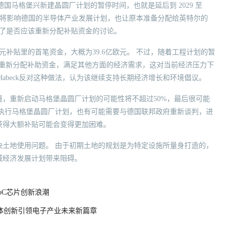
定延长德国马格堡兴新建晶圆厂计划的暂停时间，也就是延后到 2029 至
不仅将影响德国的半导体产业发展计划，也让原本准备分配给英特尔的
发了是否应该重新分配补贴资金的讨论。
欧元补贴里的首笔资金，大概为39.6亿欧元。 不过，随着工程计划的暂
dner主张重新分配补助资金，满足其他方面的经济需求，这对当前经济压力下
 Habeck反对这种做法，认为该继续支持长期经济增长和环境倡议。
，重新启动马格堡晶圆厂计划的可能性将不超过50%，最后很可能
续执行马格堡晶圆厂计划，也有可能需要与德国联邦政府重新谈判，进
获得大额补贴可能会变得更加困难。
决土地使用问题。 由于初期土地的规划是为特定设施所量身打造的，
域经济发展计划带来阻碍。
oC芯片创新浪潮
4：半导体创新引领电子产业未来新篇章