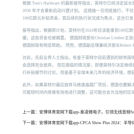
根据 Tom's Hardware 的最新报导指出，英特尔已经决
2030 年才会重新启动兴建计划。 这措施一旦彻底施行，
100亿欧元补贴资金，其后续的执行状况成为焦点，这也引
报导指出，根据原计划，英特尔在2024年应该能拿到100亿
缓，这些资金也被搁置。 德国财政部长Christian Lin
德国财政有明显帮助。 然而，德国副总理兼经济部长Robert
对此，先前业界人士指出，有鉴于英特尔目前遇到的财务困境
会选择完全放弃。 现在面临的情况是，即便英特尔决定继
行补贴细节的讨论，但是基于全球未来几年的经济环境，想
此外，如果英特尔最后放弃马格堡晶圆厂项目，德国也要解
可能短时间内很难有效地进行调整，这可能也会为当地的区
上一篇：安博体育官网下载app-泰凌微电子，引领无线音频S
下一篇：安博体育官网下载app-CPCA Show Plus 202