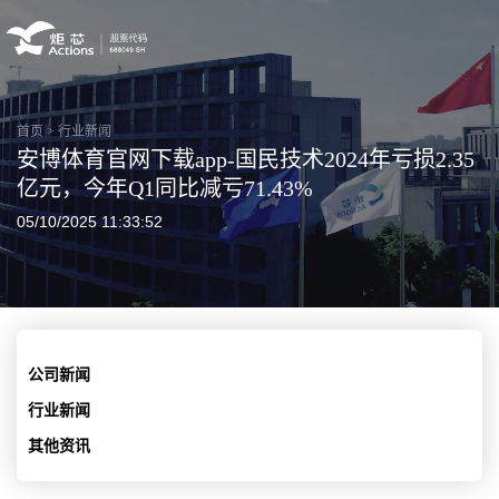
首页
>
行业新闻
安博体育官网下载app-国民技术2024年亏损2.35
亿元，今年Q1同比减亏71.43%
05/10/2025 11:33:52
公司新闻
行业新闻
其他资讯