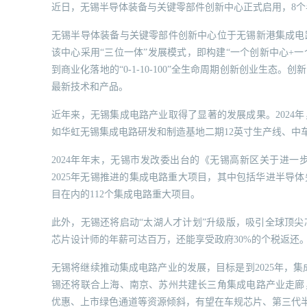
近日，无锡半导体装备与关键零部件创新中心正式启用，8
无锡半导体装备与关键零部件创新中心位于无锡新港集成电
该中心采用“三位一体”发展模式，即构建“一个创新中心+
到商业化落地的“0-1-10-100”全生命周期创新创业生
最新技术和产品。
近年来，无锡集成电路产业取得了显著的发展成果。2024
如华虹无锡集成电路研发和制造基地二期12英寸生产线、中
2024年年末，无锡市发改委出台的《无锡高新区关于进
2025年无锡推进的集成电路重大项目，其中包括华进半导
目在内的112个集成电路重大项目。
此外，无锡还将启动“太湖人才计划”升级版，吸引全球顶
芯片设计师的年薪可达百万，还能享受政府30%的个税返还
无锡将继续推动集成电路产业的发展，目标是到2025年，集成
锡还将联合上海、南京、苏州共建长三角集成电路产业走廊
优惠、上市绿色通道等资源倾斜，有望在车规芯片、第三代