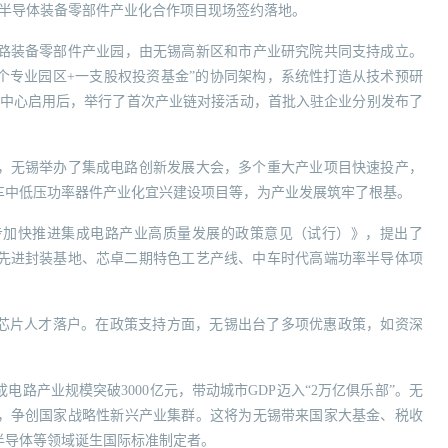
个半导体装备零部件产业化合作项目现场签约落地。
路装备零部件产业园，由无锡高新区和市产业研究院共同支持成立。
一个专业园区+一支股权投资基金”的协同架构，系统性打造从技术预研
态。创新中心启用后，举行了首次产业链对接活动，首批入驻企业分别发布了
年，无锡举办了集成电路创新发展大会，多个重大产业项目快速投产，
车中低压功率器件产业化宜兴建设项目等，为产业发展筑牢了根基。
一步加快推进集成电路产业高质量发展的政策意见（试行）》，提出了
体先进封装基地、芯卓二期特色工艺产线、中车时代高端功率半导体项
尖芯片人才落户。在政策支持方面，无锡出台了多项优惠政策，如资深
。
电路产业规模突破3000亿元，带动城市GDP迈入“2万亿俱乐部”。无
，争创国家战略性新兴产业集群。这将为无锡带来国家大基金、税收
半导体等领域诞生国际标准制定者。