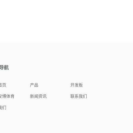
导航
首页
产品
开发板
安博体育
新闻资讯
联系我们
我们