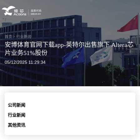
首页
>
行业新闻
安博体育官网下载app-英特尔出售旗下 Altera芯
片业务51%股份
05/12/2025 11:29:34
公司新闻
行业新闻
其他资讯