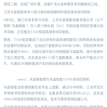
项目二期，包括厂房扩建、设备扩充以及构建多条切磨抛加工线。
江苏天晶智能发布12英寸碳化硅超硬材料超高速多线切割机
4月8日，据江苏淮安官方消息，江苏天晶智能装备有限公司（以下
简称“天晶智能”）在12英寸碳化硅（SiC）切割设备领域实现重大技
术突破，正式推出TJ320型超高速多线切割机。
据悉，TJ320机型集成了自主研发的超高速伺服张力控制系统和金刚
石线循环切割技术，在线运行速度高达3000米/分钟，切割效率较传
统设备提升300%，切割过程中张力控制精度大幅提高，极大地提升
了加工稳定性。并且其支持4-12英寸晶圆兼容，单台年产能达20万
片，可满足500辆新能源汽车的碳化硅电驱需求。
source：天晶智能图为天晶智能TJ3545多线切割机
天晶智能总经理张耀在发布会上透露，通过与中科院、江苏师范大
学物电学院等机构合作验证，设备良率已提升至98%以上，且完成
1000小时连续切割稳定性测试，技术可靠性获得权威认可。