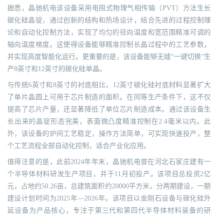
据悉，晶驰机电该设备采用电阻式物理气相传输（PVT）方法生长
碳化硅晶锭，通过创新的结构和热场设计，结合先进的过程控制理
论和自动化控制方法，实现了均匀的径向温度和宽范围精准可调的
轴向温度梯度。这使得设备能够精准控制长晶过程中的工艺参数，
并实现高度智能化运行。更重要的是，该设备能够无缝“一键切换”生
产8英寸和12英寸的碳化硅单晶。
与传统6英寸和8英寸的衬底相比，12英寸碳化硅衬底材料显著扩大
了单片晶圆上可用于芯片制造的面积。在同等生产条件下，这不仅
提高了芯片产量，还显著降低了单位芯片制造成本。通过该设备生
长出来的晶锭形态完美，表面微凸度精准控制在2.4毫米以内。此
外，该设备的炉间工艺稳定，操作方法简单，可实现快速投产，整
个工艺流程全部自动化控制，适合产业化应用。
值得注意的是，此前2024年年末，晶驰机电曾在河北石家庄建有一
个半导体材料研发生产项目，并于11月初投产。该项目总投资2亿
元，占地约50.26亩，总建筑面积约20000平方米，分两期建设，一期
建设计划时间为2025年—2026年。该项目以金刚石设备与碳化硅外
延设备为产品核心，专注于第三代和第四代半导体材料装备的研