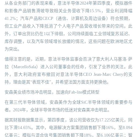
从各业务部门的表现来看，意法半导体2024年第四季度，模拟器件
和影像产品销售滑坡导致相关业务营收下降15.5%，营业利润降幅
41.2%；汽车产品和CECP（通信、计算机及周边设备）符合预期，
但工业产品收入下降抵消了个人电子产品营收增长带来的空间。此
外，订单出货比仍在1以下徘徊，公司持续面临工业领域复苏延迟、
库存调整，以及汽车领域增长放缓的情况，这些问题在欧洲地区尤
为突出。
值得注意的是，近期，意法半导体监事会否决了意大利人马塞洛·萨
拉（MarcelloSala）进入公司董事会的任命，引发了业界的关注。此
外，意大利政府宣布撤回对意法半导体CEO Jean-Marc Chery的支
持，理由是其“表现不佳”，并希望法国方面支持更换他。
安森美业绩市场冲击明显，加速向Fab-lite模式转型
在第三代半导体领域，安森美作为全球SiC半导体领域的重要参与
者。2024年，全球半导体市场的低迷对安森美冲击明显。
据其财报数据集显示，第四季度，该公司营收仅为17.225亿美元，同
比下滑14.65%。其中，电源解决方案集团销售额下降16%，至8.094
亿美元；模拟与混合信号集团销售额下降18%，至6.106亿美元；智