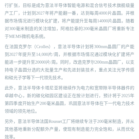
行扩张，目标是成为意法半导体智能电源和混合信号技术旗舰级量
产工厂，计划到2027年将产能翻一番，达到每周4000片晶圆。并根
据市场情况进行模块化扩建，将产能提升至每周14000片晶圆。随着
对300毫米制造的关注增加，阿格拉泰的200毫米晶圆厂将重新专注
于MEMS微机电系统。
在法国克罗尔（Crolles），意法半导体计划将300mm晶圆厂的产能
到2027年提升至14,000片/周，并根据市场情况通过模块化扩建将产
能进一步提升至20000片/周。同时，改造克罗尔200mm晶圆厂，以支
持电子晶圆分选的大批量生产和先进封装技术，重点关注光学传感
和硅光子学等下一代领先技术。
此外，意法半导体卡塔尼亚将继续作为电力和宽带隙半导体器件的
卓越中心，新的碳化硅园区建设正在按计划进行，预计将于2025年
第四季度开始生产200毫米晶圆，巩固意法半导体在下一代电力技术
领域的领先地位。
另外，意法半导体法国Rousset工厂将继续专注于200毫米制造，并从
其他基地重新分配额外产量，使现有制造能力完全饱和，从而优化
效率。