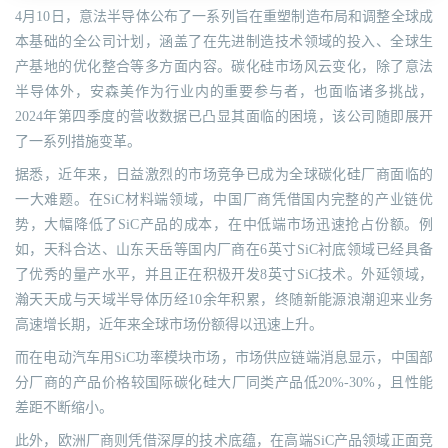
4月10日，意法半导体公布了一系列旨在重塑制造布局和调整全球成
本基础的全公司计划，涵盖了在先进制造技术领域的投入、全球生
产基地的优化整合等多方面内容。碳化硅市场风云变化，除了意法
半导体外，安森美作为行业内的重要参与者，也面临诸多挑战，
2024年第四季度的营收数据已凸显其面临的困境，该公司随即展开
了一系列措施变革。
据悉，近年来，日益激烈的市场竞争已成为全球碳化硅厂商面临的
一大难题。在SiC材料端领域，中国厂商凭借国内完整的产业链优
势，大幅降低了SiC产品的成本，在中低端市场迅速抢占份额。例
如，天科合达、山东天岳等国内厂商在6英寸SiC衬底领域已经具备
了优秀的量产水平，并且正在积极开发8英寸SiC技术。外延领域，
瀚天天成与天域半导体历经10余年积累，终随新能源浪潮迎来业务
高速增长期，近年来全球市场份额得以迅速上升。
而在电动汽车用SiC功率模块市场，市场供应链端消息显示，中国部
分厂商的产品价格较国际碳化硅大厂同类产品低20%-30%，且性能
差距不断缩小。
此外，欧洲厂商则凭借深厚的技术底蕴，在高端SiC产品领域正面竞