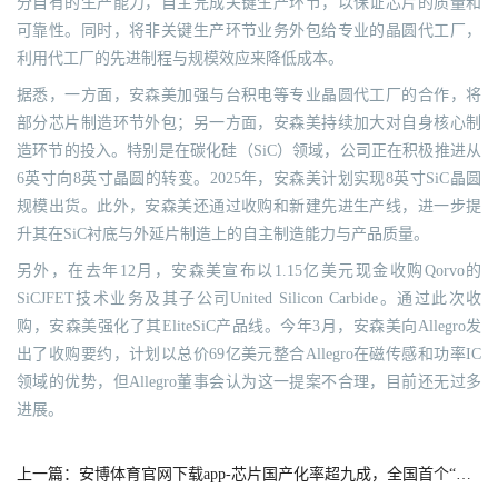
分自有的生产能力，自主完成关键生产环节，以保证芯片的质量和
可靠性。同时，将非关键生产环节业务外包给专业的晶圆代工厂，
利用代工厂的先进制程与规模效应来降低成本。
据悉，一方面，安森美加强与台积电等专业晶圆代工厂的合作，将
部分芯片制造环节外包；另一方面，安森美持续加大对自身核心制
造环节的投入。特别是在碳化硅（SiC）领域，公司正在积极推进从
6英寸向8英寸晶圆的转变。2025年，安森美计划实现8英寸SiC晶圆
规模出货。此外，安森美还通过收购和新建先进生产线，进一步提
升其在SiC衬底与外延片制造上的自主制造能力与产品质量。
另外，在去年12月，安森美宣布以1.15亿美元现金收购Qorvo的
SiCJFET技术业务及其子公司United Silicon Carbide。通过此次收
购，安森美强化了其EliteSiC产品线。今年3月，安森美向Allegro发
出了收购要约，计划以总价69亿美元整合Allegro在磁传感和功率IC
领域的优势，但Allegro董事会认为这一提案不合理，目前还无过多
进展。
上一篇：安博体育官网下载app-芯片国产化率超九成，全国首个“四算合一”算力网络调度平台建成