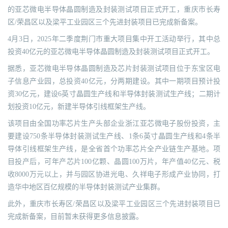
的亚芯微电半导体晶圆制造及封装测试项目正式开工，重庆市长寿
区/荣昌区以及梁平工业园区三个先进封装项目已完成新备案。
4月3日，2025年二季度荆门市重大项目集中开工活动举行，其中总
投资40亿元的亚芯微电半导体晶圆制造及封装测试项目正式开工。
据悉，亚芯微电半导体晶圆制造及芯片封装测试项目位于东宝区电
子信息产业园，总投资40亿元，分两期建设。其中一期项目预计投
资30亿元，建设6英寸晶圆生产线和半导体封装测试生产线；二期计
划投资10亿元，新建半导体引线框架生产线。
该项目由全国功率芯片生产头部企业浙江亚芯微电子股份投资，主
要建设750条半导体封装测试生产线、1条6英寸晶圆生产线和4条半
导体引线框架生产线，是全省首个功率芯片全产业链生产基地。项
目投产后，可年产芯片100亿颗、晶圆100万片，年产值40亿元、税
收8000万元以上，并与园区协进光电、久祥电子形成产业协同，打
造华中地区百亿规模的半导体封装测试产业集群。
此外，重庆市长寿区/荣昌区以及梁平工业园区三个先进封装项目已
完成新备案，目前暂未获得更多信息披露。