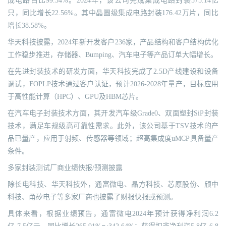
成电路占比99.54%。2024年，该公司完成集成电路封装575.14亿
只，同比增长22.56%。其中晶圆级集成电路封装176.42万片，同比
增长38.58%。
华天科技披露，2024年新开发客户236家，产品结构和客户结构优化
工作稳步推进，存储器、Bumping、汽车电子等产品订单大幅增长。
在先进封装技术的研发方面，华天科技完成了2.5D产线建设和设备
调试，FOPLP技术通过客户认证，预计2026-2028年量产，目标应用
于高性能计算（HPC）、GPU及HBM芯片。
在汽车电子封装技术方面，其开发汽车级Grade0、双面塑封SiP封装
技术，满足车规级高可靠性需求。此外，该公司基于TSV技术的产
品已量产，应用于射频、传感器等领域；超高集成度uMCP具备量产
条件。
多家封装测试厂商业绩快报/预测披露
除长电科技、华天科技外，通富微电、晶方科技、芯原股份、颀中
科技、甬矽电子等多家厂商也披露了财报快报或预测。
具体来看，根据业绩预告，通富微电2024年预计获得净利润6.2