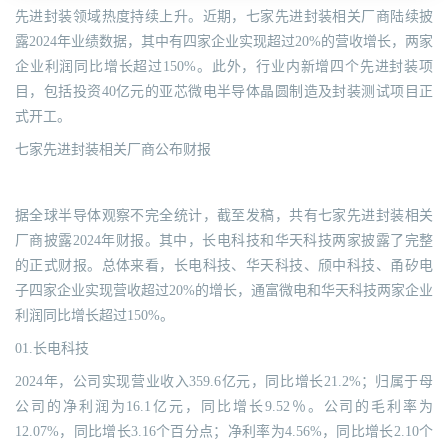
先进封装领域热度持续上升。近期，七家先进封装相关厂商陆续披
露2024年业绩数据，其中有四家企业实现超过20%的营收增长，两家
企业利润同比增长超过150%。此外，行业内新增四个先进封装项
目，包括投资40亿元的亚芯微电半导体晶圆制造及封装测试项目正
式开工。
七家先进封装相关厂商公布财报
据全球半导体观察不完全统计，截至发稿，共有七家先进封装相关
厂商披露2024年财报。其中，长电科技和华天科技两家披露了完整
的正式财报。总体来看，长电科技、华天科技、颀中科技、甬矽电
子四家企业实现营收超过20%的增长，通富微电和华天科技两家企业
利润同比增长超过150%。
01.长电科技
2024年，公司实现营业收入359.6亿元，同比增长21.2%；归属于母
公司的净利润为16.1亿元，同比增长9.52％。公司的毛利率为
12.07%，同比增长3.16个百分点；净利率为4.56%，同比增长2.10个