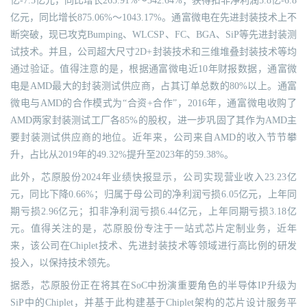
亿-7.5亿元，同比增长265.91%～342.64%；获得扣非净利润5.8亿-6.8
亿元，同比增长875.06%～1043.17%。通富微电在先进封装技术上不
断突破，现已攻克Bumping、WLCSP、FC、BGA、SiP等先进封装测
试技术。并且，公司超大尺寸2D+封装技术和三维堆叠封装技术等均
通过验证。值得注意的是，根据通富微电近10年财报数据，通富微
电是AMD最大的封装测试供应商，占其订单总数的80%以上。通富
微电与AMD的合作模式为“合资+合作”，2016年，通富微电收购了
AMD两家封装测试工厂各85%的股权，进一步巩固了其作为AMD主
要封装测试供应商的地位。近年来，公司来自AMD的收入节节攀
升，占比从2019年的49.32%提升至2023年的59.38%。
此外，芯原股份2024年业绩快报显示，公司实现营业收入23.23亿
元，同比下降0.66%；归属于母公司的净利润亏损6.05亿元，上年同
期亏损2.96亿元；扣非净利润亏损6.44亿元，上年同期亏损3.18亿
元。值得关注的是，芯原股份专注于一站式芯片定制业务，近年
来，该公司在Chiplet技术、先进封装技术等领域进行高比例的研发
投入，以保持技术领先。
据悉，芯原股份正在将其在SoC中扮演重要角色的半导体IP升级为
SiP中的Chiplet，并基于此构建基于Chiplet架构的芯片设计服务平