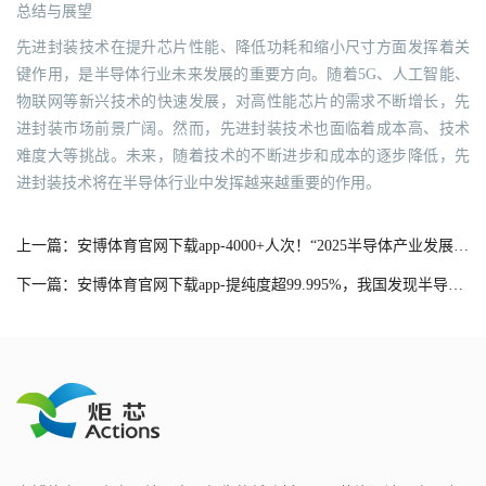
总结与展望
先进封装技术在提升芯片性能、降低功耗和缩小尺寸方面发挥着关
键作用，是半导体行业未来发展的重要方向。随着5G、人工智能、
物联网等新兴技术的快速发展，对高性能芯片的需求不断增长，先
进封装市场前景广阔。然而，先进封装技术也面临着成本高、技术
难度大等挑战。未来，随着技术的不断进步和成本的逐步降低，先
进封装技术将在半导体行业中发挥越来越重要的作用。
上一篇：安博体育官网下载app-4000+人次！“2025半导体产业发展趋势大会”成功举办！
下一篇：安博体育官网下载app-提纯度超99.995%，我国发现半导体关键材料高纯石英矿