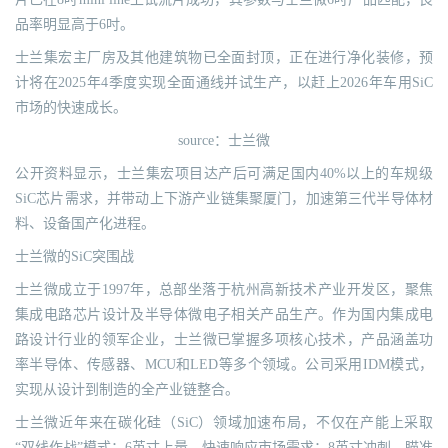
品率明显高于6吋。
士兰集宏主厂房及其他建筑物已全面封顶，正在进行净化装修，预
计将在2025年4季度实现全面通线并试生产，以赶上2026年车用SiC
市场的快速成长。
source：士兰微
公开资料显示，士兰集宏项目达产后可满足国内40%以上的车规级
SiC芯片需求，并带动上下游产业链集聚厦门，加速第三代半导体材
料、设备国产化进程。
士兰微的SiC突围战
士兰微成立于1997年，总部坐落于杭州高新技术产业开发区，聚焦
集成电路芯片设计及半导体微电子相关产品生产。作为国内集成电
路设计行业的领军企业，士兰微已掌握多项核心技术，产品涵盖功
率半导体、传感器、MCU和LED等多个领域。公司采用IDM模式，
实现从设计到制造的全产业链整合。
士兰微近年来在碳化硅（SiC）领域加速布局，不仅在产能上采取
“双线作战”模式：6英寸上量，快速响应市场需求；8英寸冲刺，瞄准