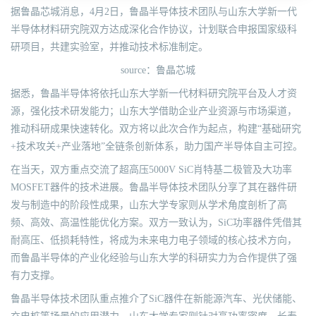
据鲁晶芯城消息，4月2日，鲁晶半导体技术团队与山东大学新一代
半导体材料研究院双方达成深化合作协议，计划联合申报国家级科
研项目，共建实验室，并推动技术标准制定。
source：鲁晶芯城
据悉，鲁晶半导体将依托山东大学新一代材料研究院平台及人才资
源，强化技术研发能力；山东大学借助企业产业资源与市场渠道，
推动科研成果快速转化。双方将以此次合作为起点，构建“基础研究
+技术攻关+产业落地”全链条创新体系，助力国产半导体自主可控。
在当天，双方重点交流了超高压5000V SiC肖特基二极管及大功率
MOSFET器件的技术进展。鲁晶半导体技术团队分享了其在器件研
发与制造中的阶段性成果，山东大学专家则从学术角度剖析了高
频、高效、高温性能优化方案。双方一致认为，SiC功率器件凭借其
耐高压、低损耗特性，将成为未来电力电子领域的核心技术方向，
而鲁晶半导体的产业化经验与山东大学的科研实力为合作提供了强
有力支撑。
鲁晶半导体技术团队重点推介了SiC器件在新能源汽车、光伏储能、