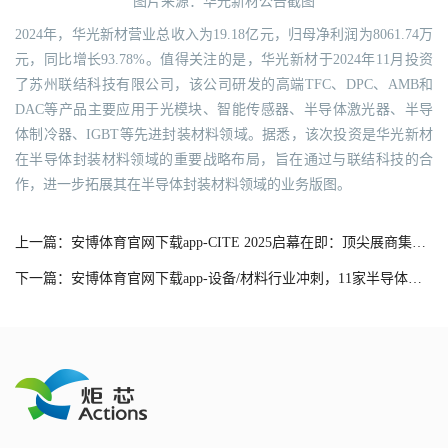
图片来源：华光新材公告截图
2024年，华光新材营业总收入为19.18亿元，归母净利润为8061.74万
元，同比增长93.78%。值得关注的是，华光新材于2024年11月投资
了苏州联结科技有限公司，该公司研发的高端TFC、DPC、AMB和
DAC等产品主要应用于光模块、智能传感器、半导体激光器、半导
体制冷器、IGBT等先进封装材料领域。据悉，该次投资是华光新材
在半导体封装材料领域的重要战略布局，旨在通过与联结科技的合
作，进一步拓展其在半导体封装材料领域的业务版图。
上一篇：安博体育官网下载app-CITE 2025启幕在即：顶尖展商集结 见证巅峰时刻
下一篇：安博体育官网下载app-设备/材料行业冲刺，11家半导体企业迎来IPO新进展