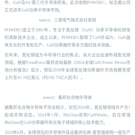
件、GaN及SiC第三代半导体研发。此次收购POWDEC，标志着公司
正式进军GaN功率半导体市场。
source：三垦电气株式会社官网
POWDEC成立于2001年，专注于氮化镓（GaN）功率半导体的研发
的高新技术企业，成立以来，POWDEC取得了GaN外延片、GaN晶
体生长的开发和生产、GaN功率器件等多方面的技术突破。
近年来，氮化镓成为半导体行业的焦点，各大企业加速布局氮化镓
领域。根据TrendForce集邦咨询最新《2024全球GaN Power Device市
场分析报告》显示，预估2030年全球氮化镓功率器件市场规模有望
上升至43.76亿美元（约318.75亿人民币）。
source：集邦化合物半导体
据集邦化合物半导体不完全统计，仅在2024年，氮化镓领域共产生7
起收并购动态。2024年1月，BluGlass收购GaNWorks，旨在增强
BluGlass在GaN功率器件和光电子领域的核心技术能力。
2024年6月，全球领先的半导体外延设备供应商-爱思强收购一座生产