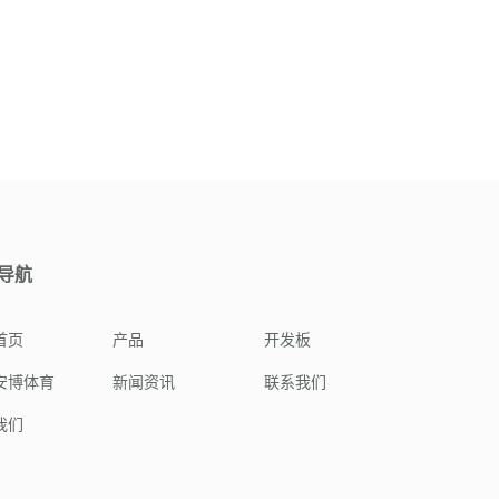
导航
首页
产品
开发板
安博体育
新闻资讯
联系我们
我们