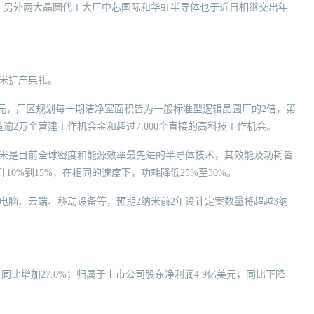
外，另外两大晶圆代工大厂中芯国际和华虹半导体也于近日相继交出年
2纳米扩产典礼。
亿元，厂区规划每一期洁净室面积皆为一般标准型逻辑晶圆厂的2倍，第
逾2万个营建工作机会金和超过7,000个直接的高科技工作机会。
纳米是目前全球密度和能源效率最先进的半导体技术，其效能及功耗皆
10%到15%，在相同的速度下，功耗降低25%至30%。
电脑、云端、移动设备等，预期2纳米前2年设计定案数量将超越3纳
，同比增加27.0%；归属于上市公司股东净利润4.9亿美元，同比下降