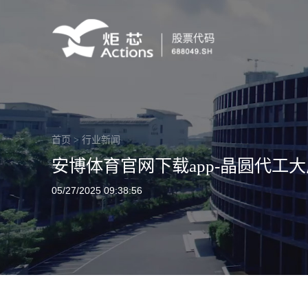
首页
>
行业新闻
安博体育官网下载app-晶圆代
05/27/2025 09:38:56