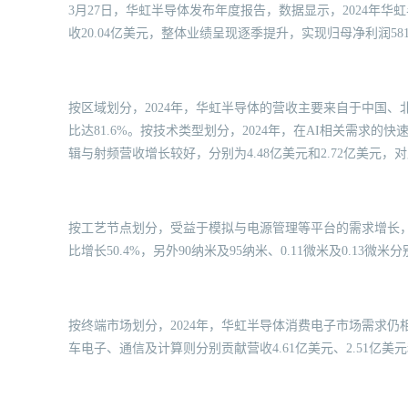
3月27日，华虹半导体发布年度报告，数据显示，2024年
收20.04亿美元，整体业绩呈现逐季提升，实现归母净利润581
按区域划分，2024年，华虹半导体的营收主要来自于中国
比达81.6%。按技术类型划分，2024年，在AI相关需求
辑与射频营收增长较好，分别为4.48亿美元和2.72亿美元，对应
按工艺节点划分，受益于模拟与电源管理等平台的需求增长，20
比增长50.4%，另外90纳米及95纳米、0.11微米及0.13微米
按终端市场划分，2024年，华虹半导体消费电子市场需求仍相对
车电子、通信及计算则分别贡献营收4.61亿美元、2.51亿美元和