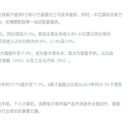
球客户提供8寸和12寸晶圆代工与技术服务，同时，中芯国际亦致力
持、光掩模制造等一站式配套服务。
，同比增加29.2%。其他主营业务收入为5.43亿美元同比增长
收入占比分别为84.6%，12.4%及3.0%。
0%大幅提升至37.8%，成为最大增长点；其次为智能手机，占比由
与可穿戴（10%）以及工业与汽车（8%）。
的73.7%提升至77.3%，8英寸晶圆占比则从2023年的26.3%下滑至
智能手机、个人计算机，消费电子等终端产品市场逐步企稳回升，智能
体行业增长的重要力量。