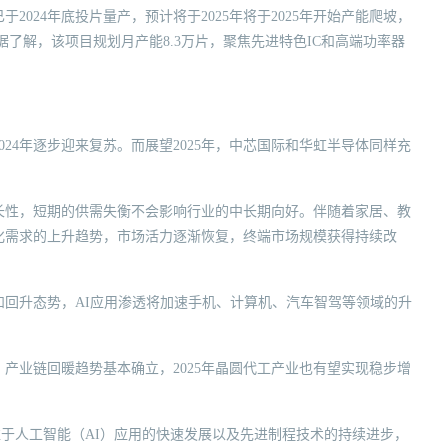
024年底投片量产，预计将于2025年将于2025年开始产能爬坡，
据了解，该项目规划月产能8.3万片，聚焦先进特色IC和高端功率器
24年逐步迎来复苏。而展望2025年，中芯国际和华虹半导体同样充
长性，短期的供需失衡不会影响行业的中长期向好。伴随着家居、教
化需求的上升趋势，市场活力逐渐恢复，终端市场规模获得持续改
回升态势，AI应用渗透将加速手机、计算机、汽车智驾等领域的升
，产业链回暖趋势基本确立，2025年晶圆代工产业也有望实现稳步增
，得益于人工智能（AI）应用的快速发展以及先进制程技术的持续进步，