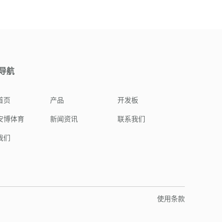
导航
首页
产品
开发板
安博体育
新闻资讯
联系我们
我们
使用条款