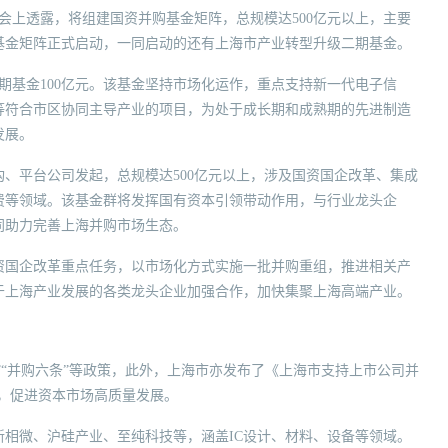
会上透露，将组建国资并购基金矩阵，总规模达500亿元以上，主要
基金矩阵正式启动，一同启动的还有上海市产业转型升级二期基金。
期基金100亿元。该基金坚持市场化运作，重点支持新一代电子信
等符合市区协同主导产业的项目，为处于成长期和成熟期的先进制造
发展。
、平台公司发起，总规模达500亿元以上，涉及国资国企改革、集成
费等领域。该基金群将发挥国有资本引领带动作用，与行业龙头企
同助力完善上海并购市场生态。
资国企改革重点任务，以市场化方式实施一批并购重组，推进相关产
于上海产业发展的各类龙头企业加强合作，加快集聚上海高端产业。
条”“并购六条”等政策，此外，上海市亦发布了《上海市支持上市公司并
重组，促进资本市场高质量发展。
相微、沪硅产业、至纯科技等，涵盖IC设计、材料、设备等领域。