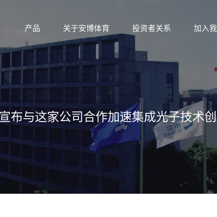
产品
关于安博体育
投资者关系
加入我
导体宣布与这家公司合作加速集成光子技术