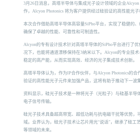
3月26日消息，高塔半导体与集成光子设计领域的企业Alcyon
作，Alcyon Photonics 将为客户提供经过硅验证的高性
本次合作借助高塔半导体高容量SiPho平台，实现了稳健的
确保了卓越的性能、可靠性和可制造性。
Alcyon的专有设计技术针对高塔半导体的SiPho平台进
况下，也能将通道漂移保持在3纳米以下。Alcyon的专业技
稳定的高产能，从而实现高效、经济的光子集成技术创新。
高塔半导体认为，作为IP合作伙伴，与Alcyon Photon
验证的高性能光子元件来加强产品，这将有助于推动下一波
资料显示，硅光子技术是一种将光子（光粒子）与硅基半导
电子信号传输。
硅光子技术具备超高带宽、超低功耗与抗电磁干扰等优势，可
域。业界认为，硅光子技术让芯片用光“说话”，继承了硅工
等领域的未来。