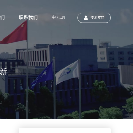
们
联系我们
中 / EN
技术支持
创新