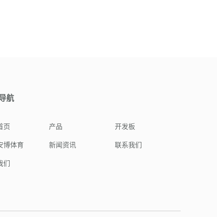
导航
首页
产品
开发板
安博体育
新闻资讯
联系我们
我们