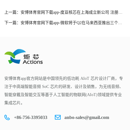
上一篇：安博体育官网下载app-度亘核芯在上海成立新公司 注册资本20亿
下一篇：安博体育官网下载app-微软将于Q2在马来西亚推出三个数据中心
安博体育app官方网站是中国领先的低功耗 AIoT 芯片设计厂商，专
注于中高端智能音频 SoC 芯片的研发、设计及销售，为无线音频、
智能穿戴及智能交互等基于人工智能的物联网(AIoT)领域提供专业
集成芯片。
+86-756-3395033
anbo-sales@gmail.com