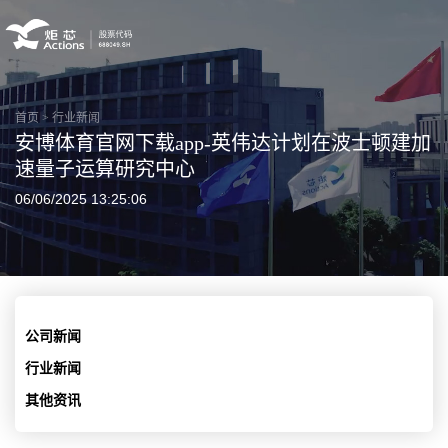
首页
>
行业新闻
安博体育官网下载app-英伟达计划在波士顿建加
速量子运算研究中心
06/06/2025 13:25:06
公司新闻
行业新闻
其他资讯