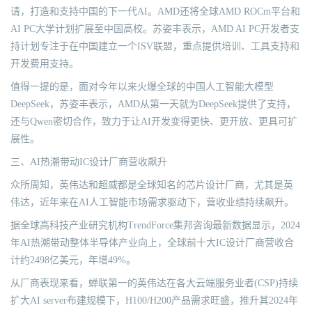
请，打造和支持中国的下一代AI。AMD还将全球AMD ROCm平台和
AI PC大学计划扩展至中国高校。苏姿丰表示，AMD AI PC开发者支
持计划专注于在中国建立一个ISV联盟，重点提供培训、工具支持和
开发费用支持。
值得一提的是，面对今年以来火爆全球的中国人工智能大模型
DeepSeek，苏姿丰表示，AMD从第一天就为DeepSeek提供了支持，
还与Qwen密切合作，致力于让AI开发变得更快、更开放、更具可扩
展性。
三、AI热潮带动IC设计厂商营收飙升
众所周知，英伟达和超威都是全球知名的芯片设计厂商，尤其是英
伟达，近年来在AI人工智能市场需求驱动下，营收业绩持续飙升。
据全球高科技产业研究机构TrendForce集邦咨询最新数据显示，2024
年AI热潮带动整体半导体产业向上，全球前十大IC设计厂商营收合
计约2498亿美元，年增49%。
从厂商表现来看，蝉联第一的英伟达在各大云端服务业者(CSP)持续
扩大AI server布建规模下，H100/H200产品需求旺盛，推升其2024年