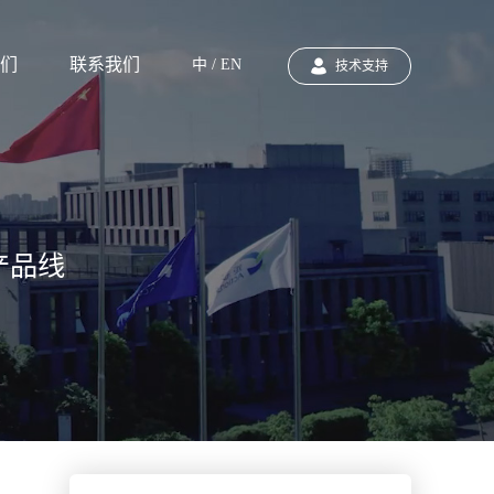
们
联系我们
中 / EN
技术支持
产品线