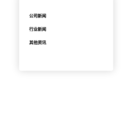
公司新闻
行业新闻
其他资讯