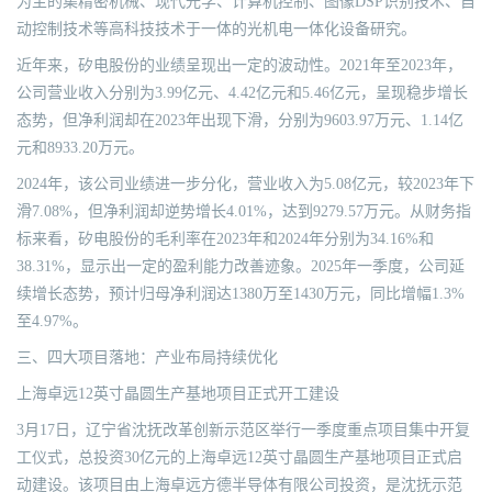
为主的集精密机械、现代光学、计算机控制、图像DSP识别技术、自
动控制技术等高科技技术于一体的光机电一体化设备研究。
近年来，矽电股份的业绩呈现出一定的波动性。2021年至2023年，
公司营业收入分别为3.99亿元、4.42亿元和5.46亿元，呈现稳步增长
态势，但净利润却在2023年出现下滑，分别为9603.97万元、1.14亿
元和8933.20万元。
2024年，该公司业绩进一步分化，营业收入为5.08亿元，较2023年下
滑7.08%，但净利润却逆势增长4.01%，达到9279.57万元。从财务指
标来看，矽电股份的毛利率在2023年和2024年分别为34.16%和
38.31%，显示出一定的盈利能力改善迹象。2025年一季度，公司延
续增长态势，预计归母净利润达1380万至1430万元，同比增幅1.3%
至4.97%。
三、四大项目落地：产业布局持续优化
上海卓远12英寸晶圆生产基地项目正式开工建设
3月17日，辽宁省沈抚改革创新示范区举行一季度重点项目集中开复
工仪式，总投资30亿元的上海卓远12英寸晶圆生产基地项目正式启
动建设。该项目由上海卓远方德半导体有限公司投资，是沈抚示范