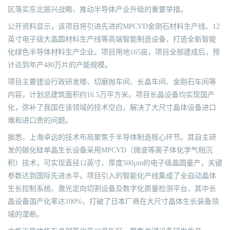
区落实东北振兴战略、推动半导体产业升级的重要举措。
公开资料显示，该项目将引进先进的MPCVD金刚石材料生产线、12
英寸电子级大晶圆材料生产线等高端智能制造设备，打造全新智能
化绿色半导体材料生产企业。项目用地165亩，项目全部建成后，预
计达到年产480万片的产能规模。
项目主要建设行政研发楼、切磨抛车间、长晶车间、金刚石车间等
内容，计划总建筑面积约16.5万平方米。项目长晶设备均实现国产
化，弥补了我国在该领域的技术空白，解决了大尺寸晶体设备进口
难和进口贵的问题。
据悉，上海卓远的技术布局聚焦于半导体制造核心环节。其自主研
发的碳化硅单晶生长设备采用MPCVD（微波等离子体化学气相沉
积）技术，可实现直径12英寸、厚度500μm的电子级晶圆量产，关键
参数达到国际先进水平。项目引入的智能化产线集成了全自动晶体
生长控制系统、激光定向切割设备及数字化质量检测平台，其中长
晶设备国产化率达100%，打破了日本厂商在大尺寸晶体生长装备领
域的垄断。