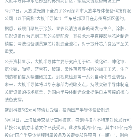
大族半导体华东总部签约苏州高新区，聚焦关键设备研发生产
3月13日，大族激光旗下全资子公司深圳市大族半导体装备科技有限
公司（以下简称“大族半导体”）华东总部项目在苏州高新区签约。
据悉，该项目聚焦于涂胶、显影及清洗设备的研发与生产。涂胶、
显影设备作为光刻工艺的关键配套，其技术水平直接影响芯片制造
精度；清洗设备则贯穿芯片制造全流程，对于提升芯片良品率至关
重要。
公开资料显示，大族半导体主要研究应用于硅、碳化硅、砷化镓、
氮化镓、陶瓷、蓝宝石、玻璃、柔性薄膜等材料的加工工艺，生产
制造和销售从精细微加工，到视觉检测等一系列自动化专业装备。
未来，大族半导体将以华东总部为战略支点，持续突破半导体制造
关键设备的技术壁垒，为国内半导体制造企业提供自主可控的核心
装备支撑。
盛剑科技5亿元可转债获受理，投向国产半导体设备制造
3月14日，上海证券交易所官网披露，盛剑科技向不特定对象发行可
转换公司债券申请文件已获受理。此次拟募资5亿元，其中3.5亿元将
投向"国产半导体制程附属设备及关键零部件项目（一期）"，剩余