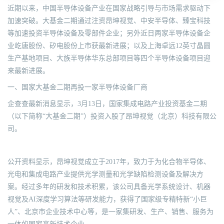
近期以来，中国半导体设备产业在国家战略引导与市场需求驱动下
加速突破。大基金二期通过注资昂坤视觉、中安半导体、臻宝科技
等加速投资半导体设备及零部件企业；另外近日两家半导体设备企
业屹唐股份、矽电股份上市获最新进展；以及上海卓远12英寸晶圆
生产基地项目、大族半导体华东总部项目等四个半导体设备项目迎
来最新进展。
一、国家大基金二期再投一家半导体设备厂商
企查查最新消息显示，3月13日，国家集成电路产业投资基金二期
（以下简称“大基金二期”）投资入股了昂坤视觉（北京）科技有限公
司。
公开资料显示，昂坤视觉成立于2017年，致力于为化合物半导体、
光电和集成电路产业提供光学测量和光学缺陷检测设备及解决方
案。经过多年的研发和技术积累，该公司具备光学系统设计、机器
视觉及AI深度学习算法等研发能力，获得了国家级专精特新“小巨
人”、北京市企业技术中心等，是一家集研发、生产、销售、服务为