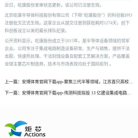
近日，屹唐股份发审状态更新，该公司已注册生效。
北京屹唐半导体科技股份有限公司（下称“屹唐股份”）的科创板IPO
注册批文正式生效。这家企业从提交注册到获批耗时1274天，创下
科创板设立以来的最长排队纪录。
公开资料显示，屹唐股份成立于2015年，是半导体设备领域的领军
企业。公司专注于集成电路制造设备研发、生产与销售，提供干法
去胶、快速热处理、干法刻蚀设备及配套工艺解决方案，产品覆盖
全球主要芯片制造商，技术与市场表现均处于国际前列 。
上一篇：安博体育官网下载app-聚焦三代半等领域，江苏首只高校科技成果转化基金完成注册
下一篇：安博体育官网下载app-伟测科技拟投 13 亿建设集成电路芯片测试基地项目