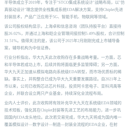
半导体成立于2019年，专注于"STCO集成系统设计"战略布局，以"仿
真驱动设计"理念提供全栈集成系统EDA解决方案，支持Chiplet先进
封装技术，产品广泛应用于5G、智能手机、物联网等领域。
该公司股权结构显示，上海卓和信息咨询（团队持股平台）直接持
股26.02%，并通过上海和皑企业管理间接控制5.49%股权，合计控制
31.51%。值得关注的是，该公司于2025年2月刚刚完成上市辅导备
案，辅导机构为中信证券。
行业分析指出，华大九天此次收购存在多重战略考量。一方面，芯
和半导体若成功上市，后续并购将面临更多监管障碍；另一方面，
华大九天正加速从模拟电路向系统级EDA转型，而市场优质标的稀
缺。事实上，并购整合已成为华大九天重要发展路径。自2021年上
市以来，公司已收购芯达芯片科技，投资阿卡思电子、亚科鸿禹等
企业，并联合设立两只产业基金，持续深化全流程布局。
业内人士评价，此次收购将有效补充华大九天在系统级EDA领域的
技术短板，强化其在Chiplet封装等先进工艺的布局能力，进一步巩
固国内EDA龙头地位。此次若交易完成，华大九天将成为国内唯一
覆盖模拟设计—数字设计—制造—封装全流程的EDA企业，在射