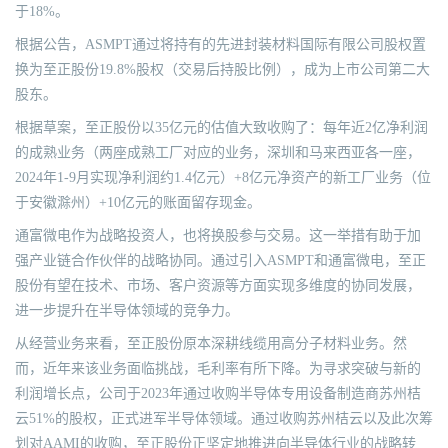
于18%。
根据公告，ASMPT通过将持有的先进封装材料国际有限公司股权置
换为至正股份19.8%股权（交易后持股比例），成为上市公司第二大
股东。
根据草案，至正股份以35亿元的估值大致收购了：每年近2亿净利润
的成熟业务（两座成熟工厂对应的业务，深圳和马来西亚各一座，
2024年1-9月实现净利润约1.4亿元）+8亿元净资产的新工厂业务（位
于安徽滁州）+10亿元的账面留存现金。
通富微电作为战略投资人，也将换股参与交易。这一举措有助于加
强产业链合作伙伴的战略协同。通过引入ASMPT和通富微电，至正
股份有望在技术、市场、客户资源等方面实现多维度的协同发展，
进一步提升在半导体领域的竞争力。
从经营业务来看，至正股份原本深耕线缆用高分子材料业务。然
而，近年来该业务面临挑战，毛利率有所下降。为寻求突破与新的
利润增长点，公司于2023年通过收购半导体专用设备制造商苏州桔
云51%的股权，正式进军半导体领域。通过收购苏州桔云以及此次筹
划对AAMI的收购，至正股份正坚定地推进向半导体行业的战略转