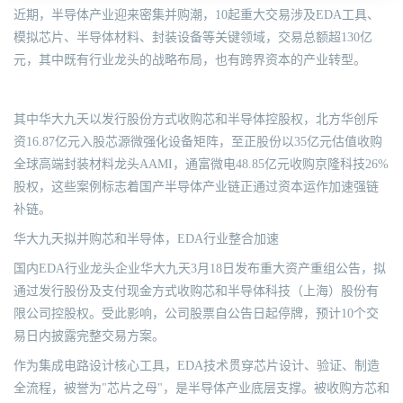
近期，半导体产业迎来密集并购潮，10起重大交易涉及EDA工具、
模拟芯片、半导体材料、封装设备等关键领域，交易总额超130亿
元，其中既有行业龙头的战略布局，也有跨界资本的产业转型。
其中华大九天以发行股份方式收购芯和半导体控股权，北方华创斥
资16.87亿元入股芯源微强化设备矩阵，至正股份以35亿元估值收购
全球高端封装材料龙头AAMI，通富微电48.85亿元收购京隆科技26%
股权，这些案例标志着国产半导体产业链正通过资本运作加速强链
补链。
华大九天拟并购芯和半导体，EDA行业整合加速
国内EDA行业龙头企业华大九天3月18日发布重大资产重组公告，拟
通过发行股份及支付现金方式收购芯和半导体科技（上海）股份有
限公司控股权。受此影响，公司股票自公告日起停牌，预计10个交
易日内披露完整交易方案。
作为集成电路设计核心工具，EDA技术贯穿芯片设计、验证、制造
全流程，被誉为"芯片之母"，是半导体产业底层支撑。被收购方芯和