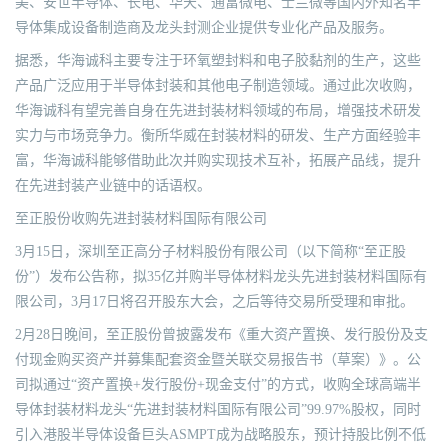
美、安世半导体、长电、华天、通富微电、士兰微等国内外知名半
导体集成设备制造商及龙头封测企业提供专业化产品及服务。
据悉，华海诚科主要专注于环氧塑封料和电子胶黏剂的生产，这些
产品广泛应用于半导体封装和其他电子制造领域。通过此次收购，
华海诚科有望完善自身在先进封装材料领域的布局，增强技术研发
实力与市场竞争力。衡所华威在封装材料的研发、生产方面经验丰
富，华海诚科能够借助此次并购实现技术互补，拓展产品线，提升
在先进封装产业链中的话语权。
至正股份收购先进封装材料国际有限公司
3月15日，深圳至正高分子材料股份有限公司（以下简称“至正股
份”）发布公告称，拟35亿并购半导体材料龙头先进封装材料国际有
限公司，3月17日将召开股东大会，之后等待交易所受理和审批。
2月28日晚间，至正股份曾披露发布《重大资产置换、发行股份及支
付现金购买资产并募集配套资金暨关联交易报告书（草案）》。公
司拟通过“资产置换+发行股份+现金支付”的方式，收购全球高端半
导体封装材料龙头“先进封装材料国际有限公司”99.97%股权，同时
引入港股半导体设备巨头ASMPT成为战略股东，预计持股比例不低