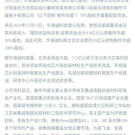
3月12日，华海诚科发布公告，拟以发行股份、可转换公司债券及支
付现金的方式购买绍兴署辉贸易有限公司等13名股东持有的衡所华
威电子有限公司（以下简称“衡所华威”）70%股权并募集配套资金。
早在2024年11月13日，华海诚科就曾公告称，使用全部超募资金及
其利息收入、理财收益和自有/自筹资金合计4.8亿元认购衡所华威
30%股权。由此可知，华海诚科两次总共花费约16亿元收购衡所华威
100%股权。
据华海诚科披露，在资金用途方面，3.2亿元用于支付本次交易的现
金对价，其余资金将投向芯片级封装材料生产线技术改造、车规级
芯片封装材料智能化生产线建设、先进封装用塑封料智能生产线建
设、研发中心升级及补充流动资金等。
公开资料显示，衡所华威主要从事半导体及集成电路封装材料研发
及产业化，是国家重点高新技术企业，国家“863”计划成果产业化基
地，国家级专精特新“小巨人”企业，拥有国家级博士后科研工作站和
江苏省集成电路封装材料工程技术研究中心。其主营产品为环氧塑
封料，现有生产线12条，拥有Hysol品牌及KL、GR、MG系列等100
多个型号的产品，销售网络覆盖全球主要市场，为英飞凌、安森