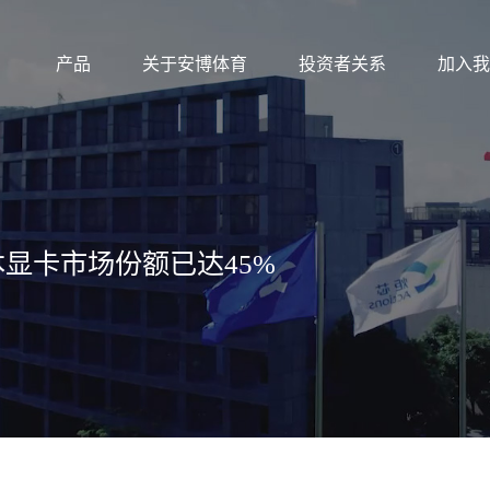
产品
关于安博体育
投资者关系
加入我
本显卡市场份额已达45%