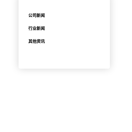
公司新闻
行业新闻
其他资讯