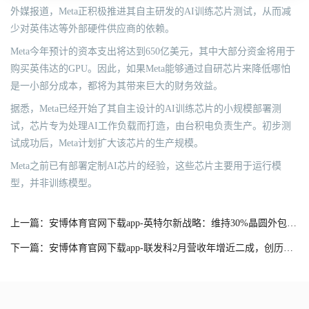
外媒报道，Meta正积极推进其自主研发的AI训练芯片测试，从而减
少对英伟达等外部硬件供应商的依赖。
Meta今年预计的资本支出将达到650亿美元，其中大部分资金将用于
购买英伟达的GPU。因此，如果Meta能够通过自研芯片来降低哪怕
是一小部分成本，都将为其带来巨大的财务效益。
据悉，Meta已经开始了其自主设计的AI训练芯片的小规模部署测
试，芯片专为处理AI工作负载而打造，由台积电负责生产。初步测
试成功后，Meta计划扩大该芯片的生产规模。
Meta之前已有部署定制AI芯片的经验，这些芯片主要用于运行模
型，并非训练模型。
上一篇：安博体育官网下载app-英特尔新战略：维持30%晶圆外包，台积电成关键合作伙伴
下一篇：安博体育官网下载app-联发科2月营收年增近二成，创历史同期新高