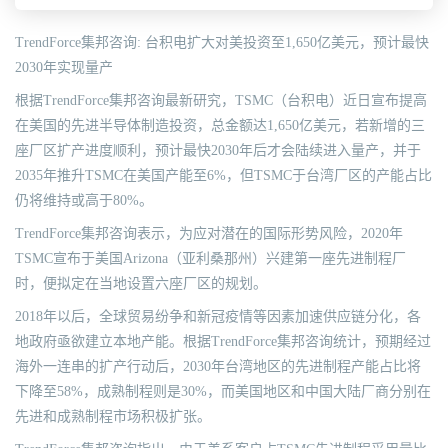
TrendForce集邦咨询: 台积电扩大对美投资至1,650亿美元，预计最快
2030年实现量产
根据TrendForce集邦咨询最新研究，TSMC（台积电）近日宣布提高
在美国的先进半导体制造投资，总金额达1,650亿美元，若新增的三
座厂区扩产进度顺利，预计最快2030年后才会陆续进入量产，并于
2035年推升TSMC在美国产能至6%，但TSMC于台湾厂区的产能占比
仍将维持或高于80%。
TrendForce集邦咨询表示，为应对潜在的国际形势风险，2020年
TSMC宣布于美国Arizona（亚利桑那州）兴建第一座先进制程厂
时，便拟定在当地设置六座厂区的规划。
2018年以后，全球贸易纷争和新冠疫情等因素加速供应链分化，各
地政府亟欲建立本地产能。根据TrendForce集邦咨询统计，预期经过
海外一连串的扩产行动后，2030年台湾地区的先进制程产能占比将
下降至58%，成熟制程则是30%，而美国地区和中国大陆厂商分别在
先进和成熟制程市场积极扩张。