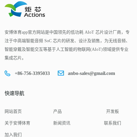
安博体育app官方网站是中国领先的低功耗 AIoT 芯片设计厂商，专
注于中高端智能音频 SoC 芯片的研发、设计及销售，为无线音频、
智能穿戴及智能交互等基于人工智能的物联网(AIoT)领域提供专业
集成芯片。
+86-756-3395033
anbo-sales@gmail.com
快速导航
网站首页
产品
开发板
关于安博体育
新闻资讯
联系我们
加入我们