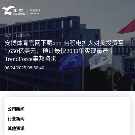
首页
>
行业新闻
安博体育官网下载app-台积电扩大对美投资至
1,650亿美元，预计最快2030年实现量产｜
TrendForce集邦咨询
06/24/2025 08:56:40
公司新闻
行业新闻
其他资讯