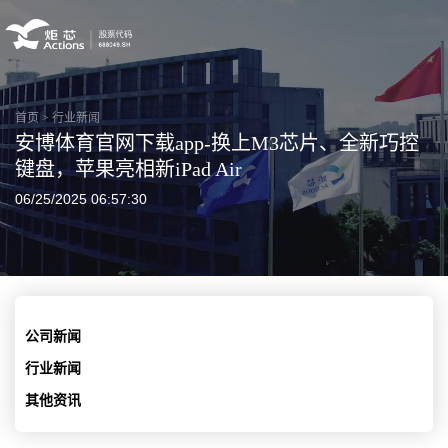
首页
>
行业新闻
安博体育官网下载app-换上M3芯片、全新巧控
键盘，苹果亮相新iPad Air
06/25/2025 06:57:30
公司新闻
行业新闻
其他资讯