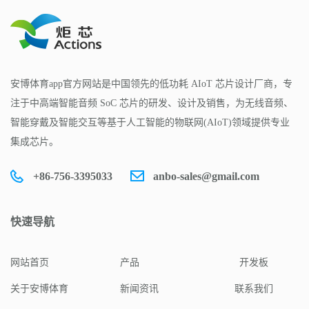
安博体育app官方网站是中国领先的低功耗 AIoT 芯片设计厂商，专
注于中高端智能音频 SoC 芯片的研发、设计及销售，为无线音频、
智能穿戴及智能交互等基于人工智能的物联网(AIoT)领域提供专业
集成芯片。
+86-756-3395033
anbo-sales@gmail.com
快速导航
网站首页
产品
开发板
关于安博体育
新闻资讯
联系我们