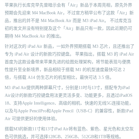
苹果执行长库克早先曾暗示会有「Air」新品于本周亮相，原先外界
预期会先迎来 M4 MacBook Air，不过官方稍早公布了这款「Air」新
品，推出的并不是 M4 MacBook Air 而是 M3 iPad Air。 不过库克当
初的发文并没有特别提及这个「Air」新品只有一款，因此近期仍可
期待 M4 MacBook Air 的推出。
针对这次的 iPad Air 新品，一如外界预期搭载 M3 芯片，且还推出了
专为 iPad Air 设计的新款巧控键盘。 苹果指出，搭载 M3 的 iPad Air
首度为这款设备带来苹果先进的绘图处理架构，将节能表现与便携
性提升至全新境界，新品相较于搭载 M1 的机型速度最快可达 2
倍，与搭载 A14 仿生芯片的机型相比，最快可达 3.5 倍。
M3 iPad Air提供两种屏幕尺寸，分别是11吋与13寸，搭配专为iPad
Air设计的新款巧控键盘用法更灵活多变、功能更多，且透过iPadOS
18、支持Apple Intelligence、高级的相机、快速的无线5G连接功能，
以及与Apple PencilPro和Apple Pencil（USB-C）的兼容性，新款iPad
Air 可提供更好的使用体验。
搭载M3的新款11寸和13寸iPad Air将有蓝色、紫色、星光色和太空灰
色可供挑选，并可选择128GB、256GB、512GB和1TB等规格。