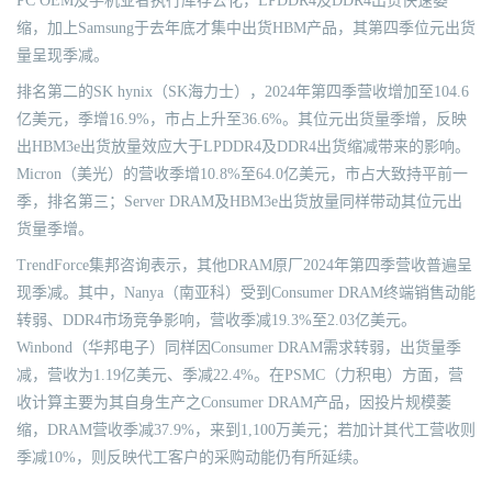
PC OEM及手机业者执行库存去化，LPDDR4及DDR4出货快速萎
缩，加上Samsung于去年底才集中出货HBM产品，其第四季位元出货
量呈现季减。
排名第二的SK hynix（SK海力士），2024年第四季营收增加至104.6
亿美元，季增16.9%，市占上升至36.6%。其位元出货量季增，反映
出HBM3e出货放量效应大于LPDDR4及DDR4出货缩减带来的影响。
Micron（美光）的营收季增10.8%至64.0亿美元，市占大致持平前一
季，排名第三；Server DRAM及HBM3e出货放量同样带动其位元出
货量季增。
TrendForce集邦咨询表示，其他DRAM原厂2024年第四季营收普遍呈
现季减。其中，Nanya（南亚科）受到Consumer DRAM终端销售动能
转弱、DDR4市场竞争影响，营收季减19.3%至2.03亿美元。
Winbond（华邦电子）同样因Consumer DRAM需求转弱，出货量季
减，营收为1.19亿美元、季减22.4%。在PSMC（力积电）方面，营
收计算主要为其自身生产之Consumer DRAM产品，因投片规模萎
缩，DRAM营收季减37.9%，来到1,100万美元；若加计其代工营收则
季减10%，则反映代工客户的采购动能仍有所延续。