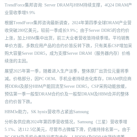
TrendForce集邦咨询: Server DRAM与HBM持续支撑，4Q24 DRAM产
业营收季增9.9%
根据TrendForce集邦咨询最新调查，2024年第四季全球DRAM产业营
收突破280亿美元，较前一季成长9.9%；由于Server DDR5的合约价
上涨，加上HBM集中出货，前三大业者营收皆持续季增。平均销售
单价方面，多数应用产品的合约价皆反转下跌，只有美系CSP增加采
购大容量Server DDR5，成为支撑Server DRAM（服务器内存）价格
续涨的主因。
展望2025年第一季，随着进入生产淡季，整体原厂出货位元量将季
减。价格部分，因PC OEM、手机业者持续去化库存，DRAM供应商
将DDR4及部分HBM产能回流至Server DDR5，CSP采购动能放缓，
预估第一季一般型DRAM合约价及一般型DRAM及HBM合并的整体
合约价皆下跌。
HBM3e助力，SK hynix营收市占紧追Samsung
分析各供应商2024年第四季营收情况，Samsung（三星）营收季增
5.1%、达112.5亿美元，尽管市占微幅下滑，仍维持排名第一。由于